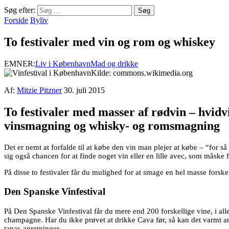
Søg efter:
Forside
Byliv
To festivaler med vin og rom og whiskey
EMNER:
Liv i København
Mad og drikke
Kilde: commons.wikimedia.org
Af:
Mitzie Pitzner
30. juli 2015
To festivaler med masser af rødvin – hvidv
vinsmagning og whisky- og romsmagning
Det er nemt at forfalde til at købe den vin man plejer at købe – “for
sig også chancen for at finde noget vin eller en lille avec, som måske
På disse to festivaler får du mulighed for at smage en hel masse forsk
Den Spanske Vinfestival
På Den Spanske Vinfestival får du mere end 200 forskellige vine, i al
champagne. Har du ikke prøvet at drikke Cava før, så kan det varmt a
tapas-anretninger.