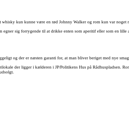
, at whisky kun kunne være en rød Johnny Walker og rom kun var noget 
egner sig forrygende til at drikke enten som aperitif eller som en lille 
ggeligt og der er næsten garanti for, at man bliver beriget med nye smag
rilokale der ligger i kælderen i JP/Politikens Hus på Rådhuspladsen. Rom
 udsolgt.