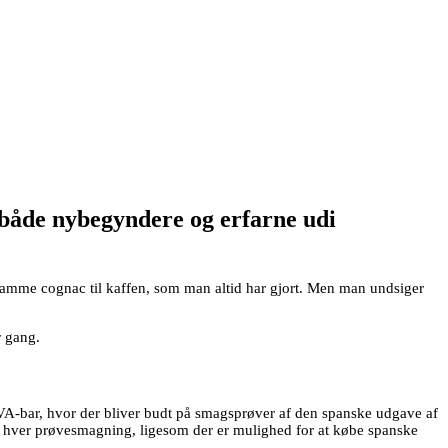
r både nybegyndere og erfarne udi
 samme cognac til kaffen, som man altid har gjort. Men man undsiger
r gang.
AVA-bar, hvor der bliver budt på smagsprøver af den spanske udgave af
m hver prøvesmagning, ligesom der er mulighed for at købe spanske