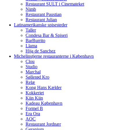
Restaurant SULT i Cinemateket
Nimb
Restaurant Paustian
Restaurant Julian
Latinamerikanske spisesteder
Taller
Condesa Bar & Spiseri
BarBurrito
Llama
Hija de Sanchez
Michelinstjerne restauranterne i København
Clou
Studio
Marchal
Søllerød Kro
Relæ
Kong Hans Kælder
Kokkeriet
Kiin Kiin
Kadeau København
Formel B
Era Ora
AOC
Restaurant Jordnær
Geranium