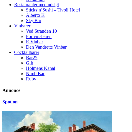
Restauranter med udsigt
Sticks’n’Sushi – Tivoli Hotel
Alberto K
Sky Bar
Vinbarer
Ved Stranden 10
Portvinsbaren
R Vinbar
Den Vandrette Vinbar
Cocktailbarer
Bar25
Gilt
Holmens Kanal
Nimb Bar
Ruby
Annonce
Spot on