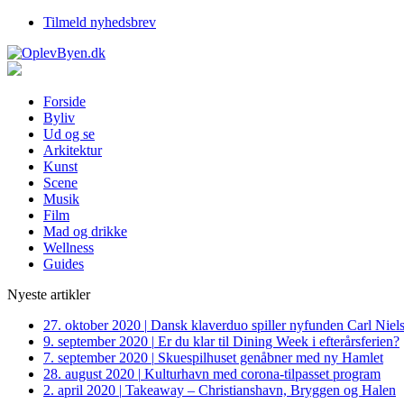
Tilmeld nyhedsbrev
Forside
Byliv
Ud og se
Arkitektur
Kunst
Scene
Musik
Film
Mad og drikke
Wellness
Guides
Nyeste artikler
27. oktober 2020
|
Dansk klaverduo spiller nyfunden Carl Niel
9. september 2020
|
Er du klar til Dining Week i efterårsferien?
7. september 2020
|
Skuespilhuset genåbner med ny Hamlet
28. august 2020
|
Kulturhavn med corona-tilpasset program
2. april 2020
|
Takeaway – Christianshavn, Bryggen og Halen