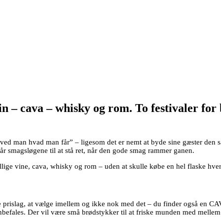
in – cava – whisky og rom. To festivaler fo
 så ved man hvad man får” – ligesom det er nemt at byde sine gæster den
 får smagsløgene til at stå ret, når den gode smag rammer ganen.
ellige vine, cava, whisky og rom – uden at skulle købe en hel flaske hve
le prislag, at vælge imellem og ikke nok med det – du finder også en C
nbefales. Der vil være små brødstykker til at friske munden med melle