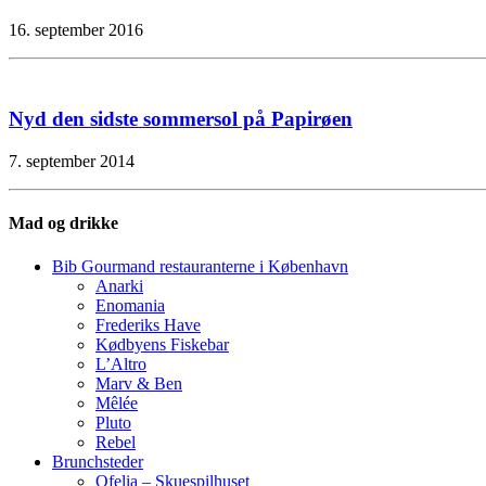
16. september 2016
Nyd den sidste sommersol på Papirøen
7. september 2014
Mad og drikke
Bib Gourmand restauranterne i København
Anarki
Enomania
Frederiks Have
Kødbyens Fiskebar
L’Altro
Marv & Ben
Mêlée
Pluto
Rebel
Brunchsteder
Ofelia – Skuespilhuset