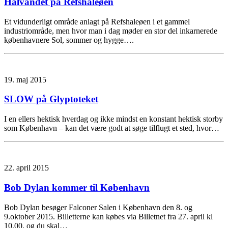
Halvandet på Refshaleøen
Et vidunderligt område anlagt på Refshaleøen i et gammel
industriområde, men hvor man i dag møder en stor del inkarnerede
københavnere Sol, sommer og hygge….
19. maj 2015
SLOW på Glyptoteket
I en ellers hektisk hverdag og ikke mindst en konstant hektisk storby
som København – kan det være godt at søge tilflugt et sted, hvor…
22. april 2015
Bob Dylan kommer til København
Bob Dylan besøger Falconer Salen i København den 8. og
9.oktober 2015. Billetterne kan købes via Billetnet fra 27. april kl
10.00, og du skal…