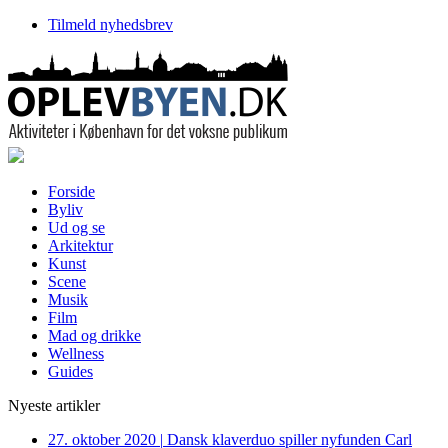
Tilmeld nyhedsbrev
Forside
Byliv
Ud og se
Arkitektur
Kunst
Scene
Musik
Film
Mad og drikke
Wellness
Guides
Nyeste artikler
27. oktober 2020
|
Dansk klaverduo spiller nyfunden Carl