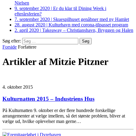
Nielsen
9. september 2020
|
Er du klar til Dining Week i
efterårsferien?
7. september 2020
|
Skuespilhuset genåbner med ny Hamlet
28. august 2020
|
Kulturhavn med corona-tilpasset program
2. april 2020
|
Takeaway – Christianshavn, Bryggen og Halen
Søg efter:
Forside
Forfattere
Artikler af Mitzie Pitzner
4. oktober 2015
Kulturnatten 2015 – Industriens Hus
På Kulturnatten 9. oktober er der flere hundrede forskellige
arrangementer at vælge imellem, så det største problem, bliver at
vælge ud, hvilke oplevelser man gerne…