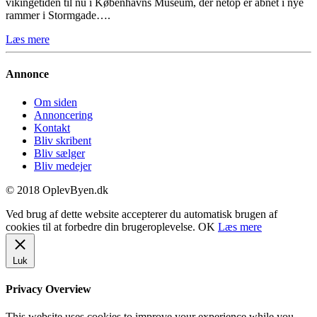
vikingetiden til nu i Københavns Museum, der netop er åbnet i nye
rammer i Stormgade….
Læs mere
Annonce
Om siden
Annoncering
Kontakt
Bliv skribent
Bliv sælger
Bliv medejer
© 2018 OplevByen.dk
Ved brug af dette website accepterer du automatisk brugen af
cookies til at forbedre din brugeroplevelse.
OK
Læs mere
Luk
Privacy Overview
This website uses cookies to improve your experience while you