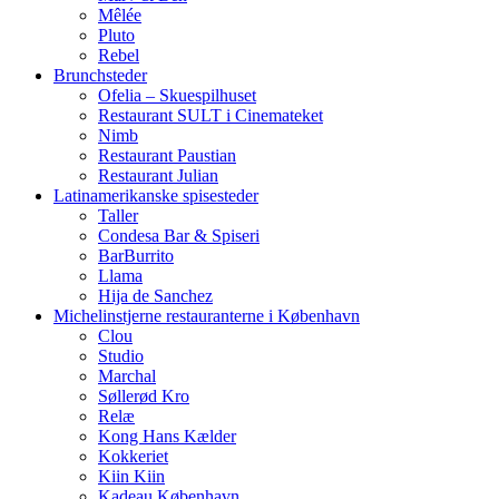
Mêlée
Pluto
Rebel
Brunchsteder
Ofelia – Skuespilhuset
Restaurant SULT i Cinemateket
Nimb
Restaurant Paustian
Restaurant Julian
Latinamerikanske spisesteder
Taller
Condesa Bar & Spiseri
BarBurrito
Llama
Hija de Sanchez
Michelinstjerne restauranterne i København
Clou
Studio
Marchal
Søllerød Kro
Relæ
Kong Hans Kælder
Kokkeriet
Kiin Kiin
Kadeau København