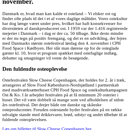
november.
Danmark er, hvad man kan kalde et osteland – Vi elsker ost og
finder ofte plads til det i et af vores daglige måltider. Vores ostekultur
har dog længe været under pres, hvilket har haft konsekvenser for
diversiteten af danskproduceret ost. I 1959 var der 1.416 registrerede
mejerier i Danmark – i dag er der ca. 50 tilbage. Ikke desto mindre
er der nu tegn på positiv fremgang, og det er en udvikling, der fejres
med Danmarks største ostefestival lørdag den 4. november i CPH
Food Space i Kødbyen. Her slår man dørene op for de osteglade
gæster kl. 10, hvor et program spækket med ostefaglige indlæg,
debatter og smagninger vil vente de besøgende.
Den fuldendte osteoplevelse
Ostefestivalen Slow Cheese Copenhagen, der holdes for 2. år i træk,
arrangeres af Slow Food København-Nordsjælland i partnerskab
med madiværksætterhuset CPH Food Space og ostekulturkampagnen
Ost & Ko. I år arbejder festivalen på at få minimum 20 osterier i
huset. Det vil være dobbelt så mange som ved afholdelsen af sidste
års ostefestival. Det drejer både om danske og skånske
osteproducenter. Foruden ostestande byder festivalen på en række
udvalgte stande med drikkevarer, brød, udstyr og andet tilbehør til at
fuldende osteoplevelsen.
Læs om billetter til Slow Cheese Copenhagen her.