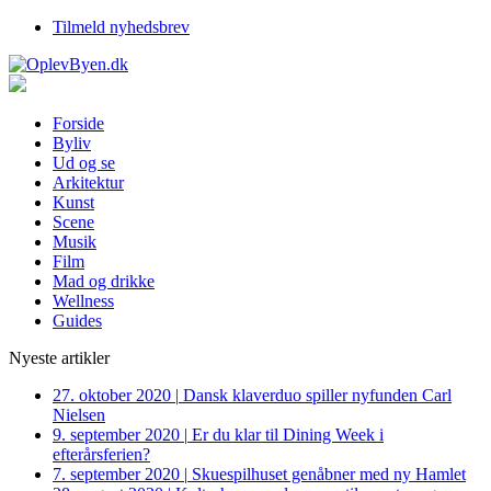
Tilmeld nyhedsbrev
Forside
Byliv
Ud og se
Arkitektur
Kunst
Scene
Musik
Film
Mad og drikke
Wellness
Guides
Nyeste artikler
27. oktober 2020
|
Dansk klaverduo spiller nyfunden Carl
Nielsen
9. september 2020
|
Er du klar til Dining Week i
efterårsferien?
7. september 2020
|
Skuespilhuset genåbner med ny Hamlet