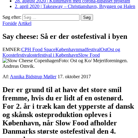
28. august 2020
|
Kulturhavn med corona-tilpasset program
2. april 2020
|
Takeaway – Christianshavn, Bryggen og Halen
Søg efter:
Forside
Artikel
Say cheese: Så er der ostefestival i byen
EMNER:
CPH Food Space
København
madfestival
Ost
Ost og
Ko
ostefestival
ostefestival i København
Slow Food
Foto: Ost og Ko/ Mejeriforeningen.
Andreas Omvik.
Af:
Annika Bidstrup Møller
17. oktober 2017
Der er grund til at have det store smil
fremme, hvis du er lidt af en ostenørd.
For 2. år i træk kan det ypperste af dansk
og skånsk osteproduktion opleves i
København, når Slow Food afholder
Danmarks største ostefestival den 4.