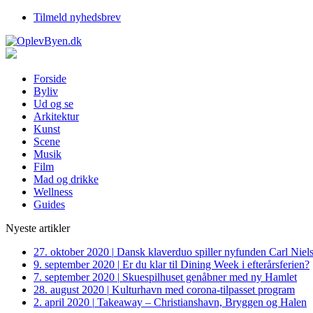
Tilmeld nyhedsbrev
Forside
Byliv
Ud og se
Arkitektur
Kunst
Scene
Musik
Film
Mad og drikke
Wellness
Guides
Nyeste artikler
27. oktober 2020
|
Dansk klaverduo spiller nyfunden Carl Niel
9. september 2020
|
Er du klar til Dining Week i efterårsferien?
7. september 2020
|
Skuespilhuset genåbner med ny Hamlet
28. august 2020
|
Kulturhavn med corona-tilpasset program
2. april 2020
|
Takeaway – Christianshavn, Bryggen og Halen