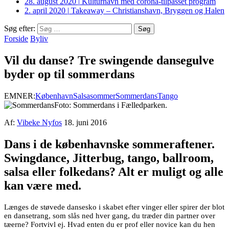
28. august 2020
|
Kulturhavn med corona-tilpasset program
2. april 2020
|
Takeaway – Christianshavn, Bryggen og Halen
Søg efter:
Forside
Byliv
Vil du danse? Tre swingende dansegulve
byder op til sommerdans
EMNER:
København
Salsa
sommer
Sommerdans
Tango
Foto: Sommerdans i Fælledparken.
Af:
Vibeke Nyfos
18. juni 2016
Dans i de københavnske sommeraftener.
Swingdance, Jitterbug, tango, ballroom,
salsa eller folkedans? Alt er muligt og alle
kan være med.
Længes de støvede dansesko i skabet efter vinger eller spirer der blot
en dansetrang, som slås ned hver gang, du træder din partner over
tæerne? Fortvivl ej. Hvad enten du er prof eller novice kan du hen