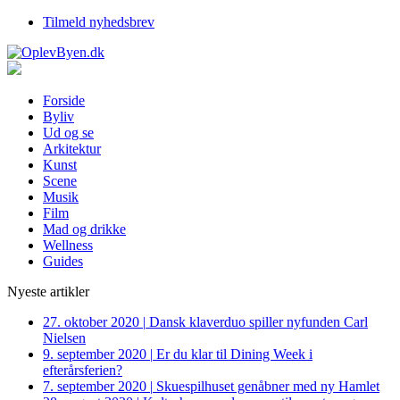
Tilmeld nyhedsbrev
Forside
Byliv
Ud og se
Arkitektur
Kunst
Scene
Musik
Film
Mad og drikke
Wellness
Guides
Nyeste artikler
27. oktober 2020
|
Dansk klaverduo spiller nyfunden Carl
Nielsen
9. september 2020
|
Er du klar til Dining Week i
efterårsferien?
7. september 2020
|
Skuespilhuset genåbner med ny Hamlet