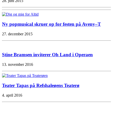
28. juni 2015
Ny popmusical skruer op for festen på Aveny–T
27. december 2015
Stine Bramsen inviterer Oh Land i Operaen
13. november 2016
Teater Tapas på Refshaleøens Teaterø
4. april 2016