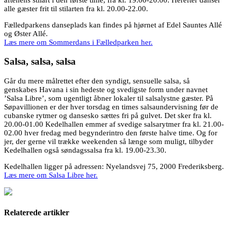
alle gæster frit til stilarten fra kl. 20.00-22.00.
Fælledparkens danseplads kan findes på hjørnet af Edel Sauntes Allé
og Øster Allé.
Læs mere om Sommerdans i Fælledparken her.
Salsa, salsa, salsa
Går du mere målrettet efter den syndigt, sensuelle salsa, så
genskabes Havana i sin hedeste og svedigste form under navnet
’Salsa Libre’, som ugentligt åbner lokaler til salsalystne gæster. På
Søpavillionen er der hver torsdag en times salsaundervisning før de
cubanske rytmer og dansesko sættes fri på gulvet. Det sker fra kl.
20.00-01.00 Kedelhallen emmer af svedige salsarytmer fra kl. 21.00-
02.00 hver fredag med begynderintro den første halve time. Og for
jer, der gerne vil trække weekenden så længe som muligt, tilbyder
Kedelhallen også søndagssalsa fra kl. 19.00-23.30.
Kedelhallen ligger på adressen: Nyelandsvej 75, 2000 Frederiksberg.
Læs mere om Salsa Libre her.
Relaterede artikler