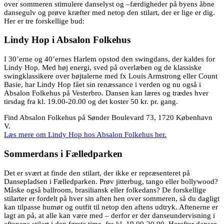
over sommeren stimulere danselyst og –færdigheder på byens åbne
dansegulv og prøve kræfter med netop den stilart, der er lige er dig.
Her er tre forskellige bud:
Lindy Hop i Absalon Folkehus
I 30’erne og 40’ernes Harlem opstod den swingdans, der kaldes for
Lindy Hop. Med høj energi, sved på overlæben og de klassiske
swingklassikere over højtalerne med fx Louis Armstrong eller Count
Basie, har Lindy Hop fået sin renæssance i verden og nu også i
Absalon Folkehus på Vesterbro. Dansen kan læres og trædes hver
tirsdag fra kl. 19.00-20.00 og det koster 50 kr. pr. gang.
Find Absalon Folkehus på Sønder Boulevard 73, 1720 København
V.
Læs mere om Lindy Hop hos Absalon Folkehus her.
Sommerdans i Fælledparken
Det er svært at finde den stilart, der ikke er repræsenteret på
Dansepladsen i Fælledparken. Prøv jitterbug, tango eller bollywood?
Måske også ballroom, brasiliansk eller folkedans? De forskellige
stilarter er fordelt på hver sin aften hen over sommeren, så du dagligt
kan tilpasse humør og outfit til netop den aftens udtryk. Aftenerne er
lagt an på, at alle kan være med – derfor er der danseundervisning i
aftenens stilart i den første time, fra kl. 19.00-20.00. Herefter danser