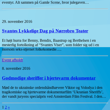
eventyr. Alt sammen på Gamle Scene, hvor julegaven…
29. november 2016
Svantes Lykkelige Dag på Nørrebro Teater
Et højt hurra for Benny, Bendix, Baastrup og Berthelsen i en
mesterlig fortolkning af “Svantes Viser”, som folder sig ud i en
morsom seks-stjernet folkekomedie….
Event afholdt
8. november 2016
Godmodige sheriffer i hjertevarm dokumentar
Mød de to ukrainske ordenshåndhævere Viktor og Volodya i den
tragikomiske og hjertevarme dokumentarfilm ‘Ukranian Sheriffs’,
der vandt juryens specialpris ved Amsterdam Film Festival. I den…
1
2
»