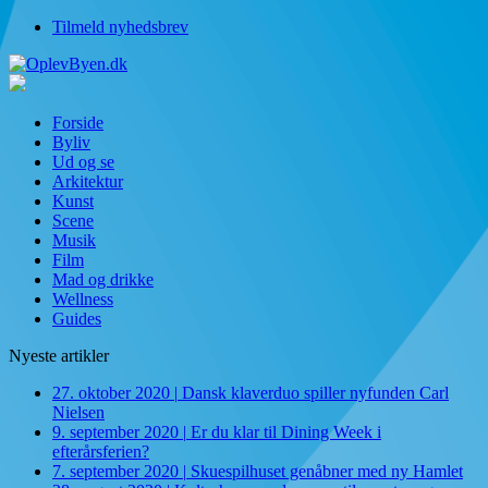
Tilmeld nyhedsbrev
Forside
Byliv
Ud og se
Arkitektur
Kunst
Scene
Musik
Film
Mad og drikke
Wellness
Guides
Nyeste artikler
27. oktober 2020
|
Dansk klaverduo spiller nyfunden Carl
Nielsen
9. september 2020
|
Er du klar til Dining Week i
efterårsferien?
7. september 2020
|
Skuespilhuset genåbner med ny Hamlet