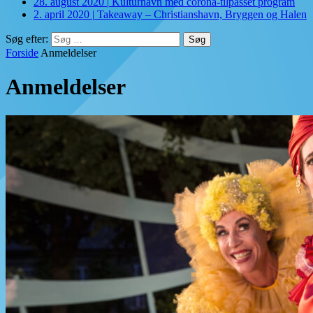
28. august 2020
|
Kulturhavn med corona-tilpasset program
2. april 2020
|
Takeaway – Christianshavn, Bryggen og Halen
Søg efter:
Forside
Anmeldelser
Anmeldelser