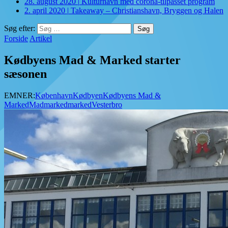
28. august 2020
|
Kulturhavn med corona-tilpasset program
2. april 2020
|
Takeaway – Christianshavn, Bryggen og Halen
Søg efter:
Forside
Artikel
Kødbyens Mad & Marked starter
sæsonen
EMNER:
København
Kødbyen
Kødbyens Mad &
Marked
Madmarked
marked
Vesterbro