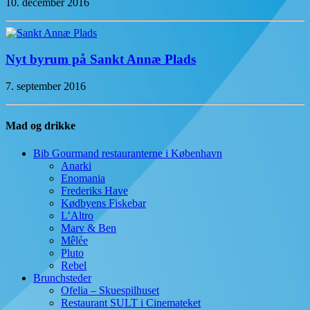
10. december 2016
Nyt byrum på Sankt Annæ Plads
7. september 2016
Mad og drikke
Bib Gourmand restauranterne i København
Anarki
Enomania
Frederiks Have
Kødbyens Fiskebar
L’Altro
Marv & Ben
Mêlée
Pluto
Rebel
Brunchsteder
Ofelia – Skuespilhuset
Restaurant SULT i Cinemateket