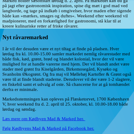
Marked holder sæsonstart lørdag d. 2. april. På markedet kan du gå
på jagt efter gastronomisk inspiration, spise dig mæt i god mad ved
langborde, og tage på indkøb i omgivelser, hvor maden efter sigende
både kan »mærkes, smages og duftes«. Weekend efter weekend vil
madpionerer, med en forkærlighed for gastronomi, stå klar til at
kreere kulinariske retter af friske råvarer.
Nyt råvaremarked
I år vil der desuden være et nyt tiltag at finde på pladsen. Hver
lørdag fra kl. 10.00-15.00 samler markedet nemlig råvarestader med
både fisk, kød, grønt, brød og blandet kolonial, hvor der vil være
mulighed for at handle varerne med hjem. Der vil blandt andet være
stader med grønt fra ‪Kiselgården‬, ‪Birkemosegård‬, ‪Kysøko‬ og
‪Svanholm Økogrønt‬. Og fra maj vil ‪Møllehøj Kartofler & Grønt‬ også
være til at finde blandt staderne. Derudover vil der være 1-2 slagtere,
en fiskebil samt et udvalg af oste. Så chancerne for at gå tomhændet
derfra er minimale.
Markedsstemningen kan opleves på Flæsketorvet, 1700 København
V, hver weekend fra d. 2. april til 25. oktober, kl. 10.00-18.00 både
lørdag og søndag.
Læs mere om Kødbyen Mad & Marked her.
Følg Kødbyens Mad & Marked på Facebook her.