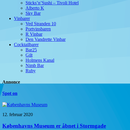
Sticks’n’Sushi – Tivoli Hotel
Alberto K
Sky Bar
Vinbarer
Ved Stranden 10
Portvinsbaren
R Vinbar
Den Vandrette Vinbar
Cocktailbarer
Bar25
Gilt
Holmens Kanal
Nimb Bar
Ruby
Annonce
Spot on
12. februar 2020
Københavns Museum er åbnet i Stormgade