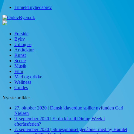
Tilmeld nyhedsbrev
Forside
Byliv
Ud og se
Arkitektur
Kunst
Scene
Musik
Film
Mad og drikke
Wellness
Guides
Nyeste artikler
27. oktober 2020
|
Dansk klaverduo spiller nyfunden Carl
Nielsen
9. september 2020
|
Er du klar til Dining Week i
efterårsferien?
7. september 2020
|
Skuespilhuset genåbner med ny Hamlet