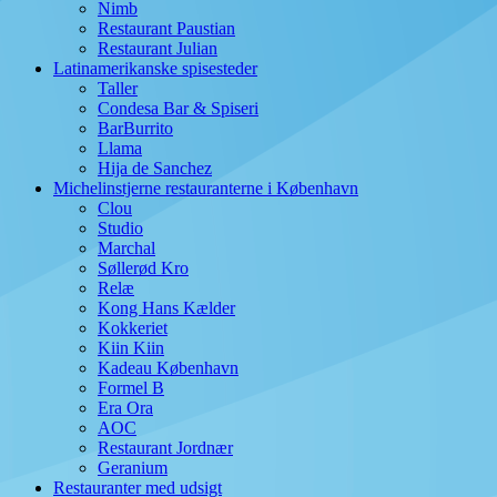
Nimb
Restaurant Paustian
Restaurant Julian
Latinamerikanske spisesteder
Taller
Condesa Bar & Spiseri
BarBurrito
Llama
Hija de Sanchez
Michelinstjerne restauranterne i København
Clou
Studio
Marchal
Søllerød Kro
Relæ
Kong Hans Kælder
Kokkeriet
Kiin Kiin
Kadeau København
Formel B
Era Ora
AOC
Restaurant Jordnær
Geranium
Restauranter med udsigt