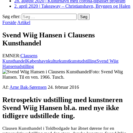
28. august 2020
|
Kulturhavn med corona-tilpasset program
2. april 2020
|
Takeaway – Christianshavn, Bryggen og Halen
Søg efter:
Forside
Artikel
Svend Wiig Hansen i Clausens
Kunsthandel
EMNER:
Clausens
Kunsthandel
København
kultur
kunst
kunstudstilling
Svend Wiig
Hansen
udstilling
Foto: Svend Wiig
Hansen. Til en ven. 1966. Tusch.
Af:
Arne Bak-Sørensen
24. februar 2016
Retrospektiv udstilling med kunstneren
Svend Wiig Hansen bl.a. med nye ikke
tidligere udstillede ting.
Clausen Kunsthandel i Toldbodgade har åbnet dørene for en