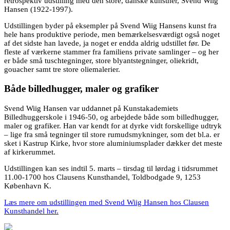
retrospektiv udstilling med den store, danske kunstner, Svend Wiig
Hansen (1922-1997).
Udstillingen byder på eksempler på Svend Wiig Hansens kunst fra
hele hans produktive periode, men bemærkelsesværdigt også noget
af det sidste han lavede, ja noget er endda aldrig udstillet før. De
fleste af værkerne stammer fra familiens private samlinger – og her
er både små tuschtegninger, store blyantstegninger, oliekridt,
gouacher samt tre store oliemalerier.
Både billedhugger, maler og grafiker
Svend Wiig Hansen var uddannet på Kunstakademiets
Billedhuggerskole i 1946-50, og arbejdede både som billedhugger,
maler og grafiker. Han var kendt for at dyrke vidt forskellige udtryk
– lige fra små tegninger til store rumudsmykninger, som det bl.a. er
sket i Kastrup Kirke, hvor store aluminiumsplader dækker det meste
af kirkerummet.
Udstillingen kan ses indtil 5. marts – tirsdag til lørdag i tidsrummet
11.00-1700 hos Clausens Kunsthandel, Toldbodgade 9, 1253
København K.
Læs mere om udstillingen med Svend Wiig Hansen hos Clausen
Kunsthandel her.