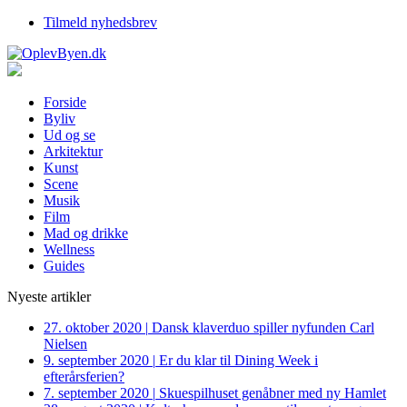
Tilmeld nyhedsbrev
Forside
Byliv
Ud og se
Arkitektur
Kunst
Scene
Musik
Film
Mad og drikke
Wellness
Guides
Nyeste artikler
27. oktober 2020
|
Dansk klaverduo spiller nyfunden Carl
Nielsen
9. september 2020
|
Er du klar til Dining Week i
efterårsferien?
7. september 2020
|
Skuespilhuset genåbner med ny Hamlet