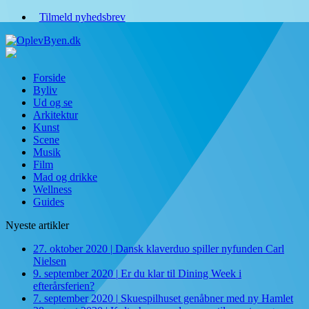
Tilmeld nyhedsbrev
Forside
Byliv
Ud og se
Arkitektur
Kunst
Scene
Musik
Film
Mad og drikke
Wellness
Guides
Nyeste artikler
27. oktober 2020
|
Dansk klaverduo spiller nyfunden Carl
Nielsen
9. september 2020
|
Er du klar til Dining Week i
efterårsferien?
7. september 2020
|
Skuespilhuset genåbner med ny Hamlet