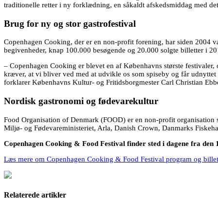
traditionelle retter i ny forklædning, en såkaldt afskedsmiddag med d
Brug for ny og stor gastrofestival
Copenhagen Cooking, der er en non-profit forening, har siden 2004 v
begivenheder, knap 100.000 besøgende og 20.000 solgte billetter i 20
– Copenhagen Cooking er blevet en af Københavns største festivaler, og
kræver, at vi bliver ved med at udvikle os som spiseby og får udnyttet d
forklarer Københavns Kultur- og Fritidsborgmester Carl Christian Ebb
Nordisk gastronomi og fødevarekultur
Food Organisation of Denmark (FOOD) er en non-profit organisation s
Miljø- og Fødevareministeriet, Arla, Danish Crown, Danmarks Fiskeh
Copenhagen Cooking & Food Festival finder sted i dagene fra den 1
Læs mere om Copenhagen Cooking & Food Festival program og billett
Relaterede artikler