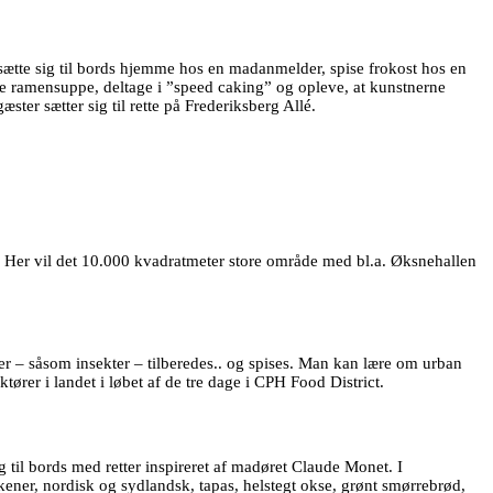
sætte sig til bords hjemme hos en madanmelder, spise frokost hos en
 ramensuppe, deltage i ”speed caking” og opleve, at kunstnerne
r sætter sig til rette på Frederiksberg Allé.
. Her vil det 10.000 kvadratmeter store område med bl.a. Øksnehallen
r – såsom insekter – tilberedes.. og spises. Man kan lære om urban
er i landet i løbet af de tre dage i CPH Food District.
til bords med retter inspireret af madøret Claude Monet. I
ener, nordisk og sydlandsk, tapas, helstegt okse, grønt smørrebrød,