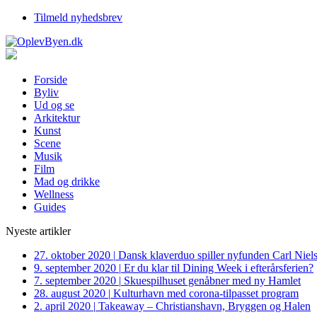
Tilmeld nyhedsbrev
Forside
Byliv
Ud og se
Arkitektur
Kunst
Scene
Musik
Film
Mad og drikke
Wellness
Guides
Nyeste artikler
27. oktober 2020
|
Dansk klaverduo spiller nyfunden Carl Niel
9. september 2020
|
Er du klar til Dining Week i efterårsferien?
7. september 2020
|
Skuespilhuset genåbner med ny Hamlet
28. august 2020
|
Kulturhavn med corona-tilpasset program
2. april 2020
|
Takeaway – Christianshavn, Bryggen og Halen