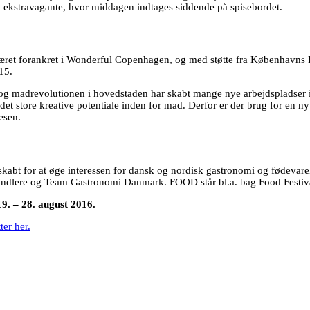
et ekstravagante, hvor middagen indtages siddende på spisebordet.
æret forankret i Wonderful Copenhagen, og med støtte fra Københavns 
15.
 madrevolutionen i hovedstaden har skabt mange nye arbejdspladser i de 
et store kreative potentiale inden for mad. Derfor er der brug for en ny 
esen.
kabt for at øge interessen for dansk og nordisk gastronomi og fødevare
andlere og Team Gastronomi Danmark. FOOD står bl.a. bag Food Festival
9. – 28. august 2016.
er her.