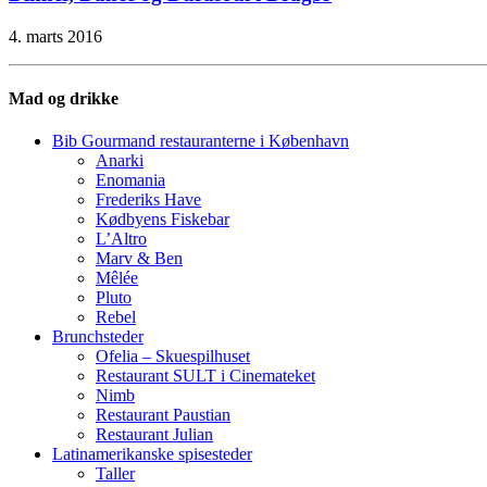
4. marts 2016
Mad og drikke
Bib Gourmand restauranterne i København
Anarki
Enomania
Frederiks Have
Kødbyens Fiskebar
L’Altro
Marv & Ben
Mêlée
Pluto
Rebel
Brunchsteder
Ofelia – Skuespilhuset
Restaurant SULT i Cinemateket
Nimb
Restaurant Paustian
Restaurant Julian
Latinamerikanske spisesteder
Taller