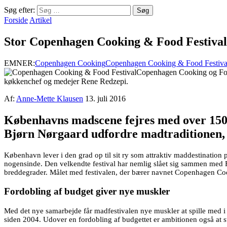
Søg efter:
Forside
Artikel
Stor Copenhagen Cooking & Food Festival
EMNER:
Copenhagen Cooking
Copenhagen Cooking & Food Festiva
Copenhagen Cooking og Food
køkkenchef og medejer Rene Redzepi.
Af:
Anne-Mette Klausen
13. juli 2016
Københavns madscene fejres med over 150 s
Bjørn Nørgaard udfordre madtraditionen,
København lever i den grad op til sit ry som attraktiv maddestination
nogensinde. Den velkendte festival har nemlig slået sig sammen med Fo
breddegrader. Målet med festivalen, der bærer navnet Copenhagen Cook
Fordobling af budget giver nye muskler
Med det nye samarbejde får madfestivalen nye muskler at spille med i
siden 2004. Udover en fordobling af budgettet er ambitionen også at st