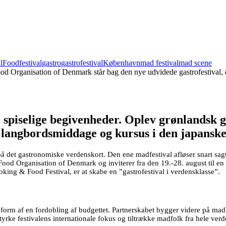
l
Foodfestival
gastro
gastrofestival
København
mad festival
mad scene
 Organisation of Denmark står bag den nye udvidede gastrofestival, d
piselige begivenheder. Oplev grønlandsk g
 langbordsmiddage og kursus i den japansk
 på det gastronomiske verdenskort. Den ene madfestival afløser snart s
od Organisation of Denmark og inviterer fra den 19.-28. august til en 
ing & Food Festival, er at skabe en ”gastrofestival i verdensklasse”.
 form af en fordobling af budgettet. Partnerskabet bygger videre på m
yrke festivalens internationale fokus og tiltrække madfolk fra hele verd