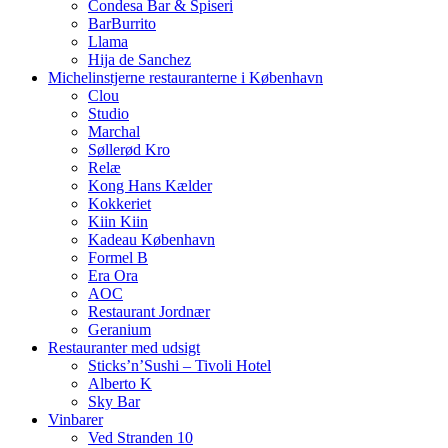
Condesa Bar & Spiseri
BarBurrito
Llama
Hija de Sanchez
Michelinstjerne restauranterne i København
Clou
Studio
Marchal
Søllerød Kro
Relæ
Kong Hans Kælder
Kokkeriet
Kiin Kiin
Kadeau København
Formel B
Era Ora
AOC
Restaurant Jordnær
Geranium
Restauranter med udsigt
Sticks’n’Sushi – Tivoli Hotel
Alberto K
Sky Bar
Vinbarer
Ved Stranden 10