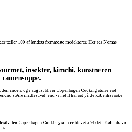
er tæller 100 af landets fremmeste medaktører. Her ses Nomas
ourmet, insekter, kimchi, kunstneren
e ramensuppe.
agt den anden, og i august bliver Copenhagen Cooking større end
endnu større madfestival, end vi hidtil har set på de københavnske
adfestivalen Copenhagen Cooking, som er blevet afviklet i København
en.