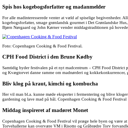
Spis hos kogebogsforfatter og madanmelder
For alle madinteresserede venter at væld af spiselige begivenheder. 
kogebogsforfatter, smage grønlandsk gourmet i Det Grønlandske Hus, 
Bjørn Nørgaard og John Kørner vender middagstraditionen på hovedet. 
Foto: Copenhagen Cooking & Food Festival.
CPH Food District i den Brune Kødby
Samtidig byder festivalen på et nyt madcentrum – CPH Food District p
og Kvægtorvet danne ramme om madnørderi og kokkekonkurrencer, grej
Bliv klog på kraut, kimchi og kombucha
Her vil man bl.a. kunne møde eksperter i fermentering og blive kloge
gardening og lave mad på bål. Copenhagen Cooking & Food Festival lov
Middag inspireret af madøret Monet
Copenhagen Cooking & Food Festival vil præge hele byen og være at fi
Torvehallerne kan overvære VM i Risotto og Gråbrødre Torv forvandles