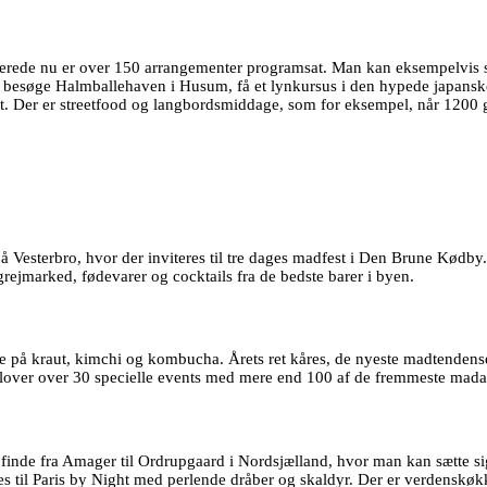
Allerede nu er over 150 arrangementer programsat. Man kan eksempelvis 
besøge Halmballehaven i Husum, få et lynkursus i den hypede japanske
Der er streetfood og langbordsmiddage, som for eksempel, når 1200 gæste
å Vesterbro, hvor der inviteres til tre dages madfest i Den Brune Kødby
marked, fødevarer og cocktails fra de bedste barer i byen.
re på kraut, kimchi og kombucha. Årets ret kåres, de nyeste madtendense
er over 30 specielle events med mere end 100 af de fremmeste madaktør
nde fra Amager til Ordrupgaard i Nordsjælland, hvor man kan sætte sig 
 til Paris by Night med perlende dråber og skaldyr. Der er verdenskøkk