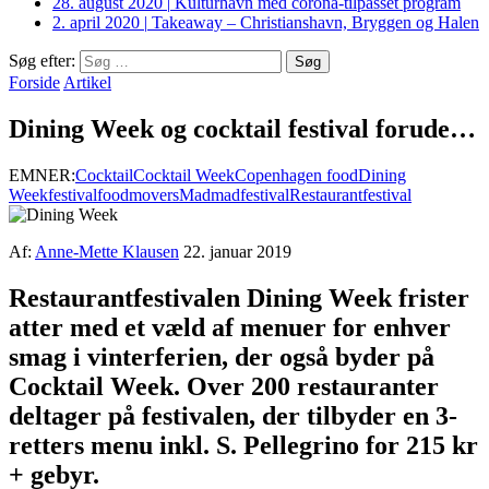
28. august 2020
|
Kulturhavn med corona-tilpasset program
2. april 2020
|
Takeaway – Christianshavn, Bryggen og Halen
Søg efter:
Forside
Artikel
Dining Week og cocktail festival forude…
EMNER:
Cocktail
Cocktail Week
Copenhagen food
Dining
Week
festival
foodmovers
Mad
madfestival
Restaurantfestival
Af:
Anne-Mette Klausen
22. januar 2019
Restaurantfestivalen Dining Week frister
atter med et væld af menuer for enhver
smag i vinterferien, der også byder på
Cocktail Week. Over 200 restauranter
deltager på festivalen, der tilbyder en 3-
retters menu inkl. S. Pellegrino for 215 kr
+ gebyr.