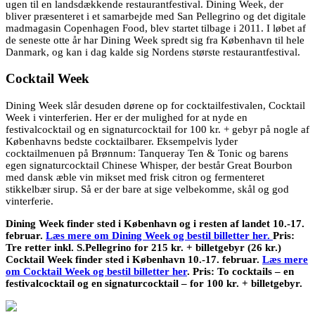
ugen til en landsdækkende restaurantfestival. Dining Week, der
bliver præsenteret i et samarbejde med San Pellegrino og det digitale
madmagasin Copenhagen Food, blev startet tilbage i 2011. I løbet af
de seneste otte år har Dining Week spredt sig fra København til hele
Danmark, og kan i dag kalde sig Nordens største restaurantfestival.
Cocktail Week
Dining Week slår desuden dørene op for cocktailfestivalen, Cocktail
Week i vinterferien. Her er der mulighed for at nyde en
festivalcocktail og en signaturcocktail for 100 kr. + gebyr på nogle af
Københavns bedste cocktailbarer. Eksempelvis lyder
cocktailmenuen på Brønnum: Tanqueray Ten & Tonic og barens
egen signaturcocktail Chinese Whisper, der består Great Bourbon
med dansk æble vin mikset med frisk citron og fermenteret
stikkelbær sirup. Så er der bare at sige velbekomme, skål og god
vinterferie.
Dining Week finder sted i København og i resten af landet 10.-17.
februar.
Læs mere om Dining Week og bestil billetter her.
Pris:
Tre retter inkl. S.Pellegrino for 215 kr. + billetgebyr (26 kr.)
Cocktail Week finder sted i København 10.-17. februar.
Læs mere
om Cocktail Week og bestil billetter her
.
Pris: To cocktails – en
festivalcocktail og en signaturcocktail – for 100 kr. + billetgebyr.