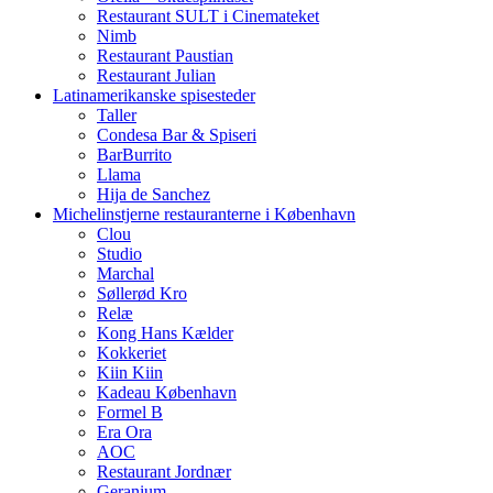
Restaurant SULT i Cinemateket
Nimb
Restaurant Paustian
Restaurant Julian
Latinamerikanske spisesteder
Taller
Condesa Bar & Spiseri
BarBurrito
Llama
Hija de Sanchez
Michelinstjerne restauranterne i København
Clou
Studio
Marchal
Søllerød Kro
Relæ
Kong Hans Kælder
Kokkeriet
Kiin Kiin
Kadeau København
Formel B
Era Ora
AOC
Restaurant Jordnær
Geranium