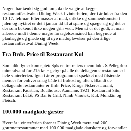
Nogen har tænkt sig godt om, da de valgte at lægge
restaurantfestivalen Dining Week i vinterferien, der i år løber fra den
10-17. februar. Efter masser af mad, drikke og sammenkomster i
julen og nytåret er det i januar tid til at spare og spæge sig og det er
der som bekendt ikke megen grin ved.. Men så er det godt, at man
allerede midt i denne magre forsagelsesmåned kan begynde at
planlægge og glæde sig til nye madoplevelser på den årlige
restaurantfestival Dining Week.
Fra Brdr. Price til Restaurant Kul
Som altid lyder konceptet: Spis en tre-retters menu inkl. S.Pellegrino-
mineralvand for 215 kr. + gebyr på alle de deltagende restauranter i
hele vinterferien. Igen i år er programmet spækket med fristende
menuer for enhver smag både til frokost og aften. Blandt de
deltagende restauranter er Brdr. Price, Krogs Fiskerestaurant,
Restaurant Paustian, Boathouse, Aamanns 1921, Restaurant Silo,
Restaurant LêLê, PS Bar & Grill, Nimb Vinotek, Kul, Mondän og
Fleisch.
100.000 madglade gæster
Hvert år i vinterferien forener Dining Week mere end 200
gourmetrestauranter med 100.000 madglade danskere og forvandler