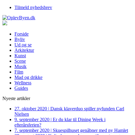
Tilmeld nyhedsbrev
Forside
Byliv
Ud og se
Arkitektur
Kunst
Scene
Musik
Film
Mad og drikke
Wellness
Guides
Nyeste artikler
27. oktober 2020
|
Dansk klaverduo spiller nyfunden Carl
Nielsen
9. september 2020
|
Er du klar til Dining Week i
efterårsferien?
7. september 2020
|
Skuespilhuset genåbner med ny Hamlet