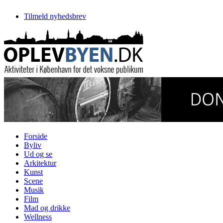
Tilmeld nyhedsbrev
Forside
Byliv
Ud og se
Arkitektur
Kunst
Scene
Musik
Film
Mad og drikke
Wellness