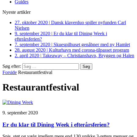
Guides
Nyeste artikler
27. oktober 2020
|
Dansk klaverduo spiller nyfunden Carl
Nielsen
9. september 2020
|
Er du klar til Dining Week i
efterårsferien?
7. september 2020
|
Skuespilhuset genåbner med ny Hamlet
28. august 2020
|
Kulturhavn med corona-tilpasset program
2. april 2020
|
Takeaway – Christianshavn, Bryggen og Halen
Søg efter:
Forside
Restaurantfestival
Restaurantfestival
9. september 2020
Er du klar til Dining Week i efterårsferien?
Spis, støt og vælg imellem mere end 130 unikke 3-retters menuer og