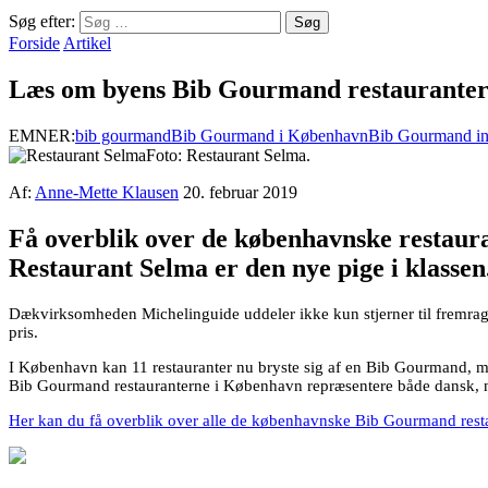
Søg efter:
Forside
Artikel
Læs om byens Bib Gourmand restaurante
EMNER:
bib gourmand
Bib Gourmand i København
Bib Gourmand i
Foto: Restaurant Selma.
Af:
Anne-Mette Klausen
20. februar 2019
Få overblik over de københavnske restauran
Restaurant Selma er den nye pige i klassen
Dækvirksomheden Michelinguide uddeler ikke kun stjerner til fremragen
pris.
I København kan 11 restauranter nu bryste sig af en Bib Gourmand, m
Bib Gourmand restauranterne i København repræsentere både dansk, nor
Her kan du få overblik over alle de københavnske Bib Gourmand resta