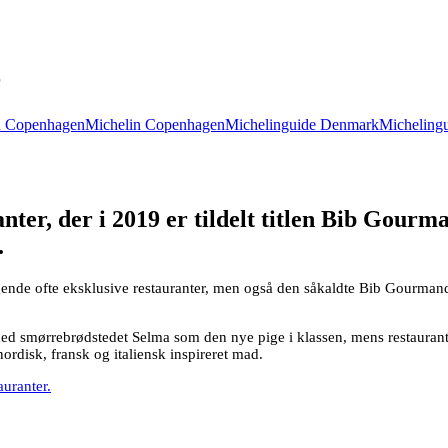
r
n Copenhagen
Michelin Copenhagen
Michelinguide Denmark
Micheling
ter, der i 2019 er tildelt titlen Bib Gourma
.
de ofte eksklusive restauranter, men også den såkaldte Bib Gourmand-hæd
ed smørrebrødstedet Selma som den nye pige i klassen, mens restaurant 
disk, fransk og italiensk inspireret mad.
uranter.