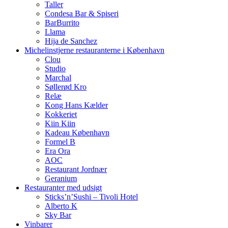
Taller
Condesa Bar & Spiseri
BarBurrito
Llama
Hija de Sanchez
Michelinstjerne restauranterne i København
Clou
Studio
Marchal
Søllerød Kro
Relæ
Kong Hans Kælder
Kokkeriet
Kiin Kiin
Kadeau København
Formel B
Era Ora
AOC
Restaurant Jordnær
Geranium
Restauranter med udsigt
Sticks’n’Sushi – Tivoli Hotel
Alberto K
Sky Bar
Vinbarer