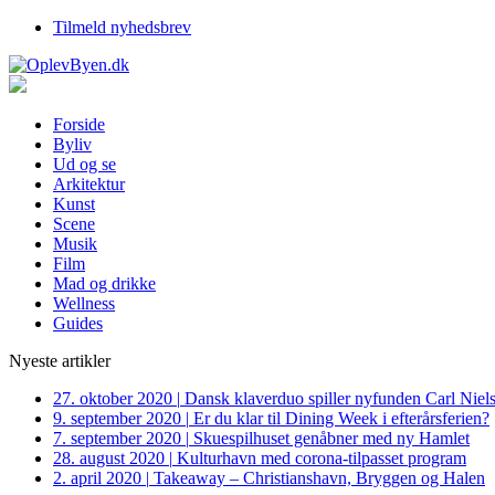
Tilmeld nyhedsbrev
Forside
Byliv
Ud og se
Arkitektur
Kunst
Scene
Musik
Film
Mad og drikke
Wellness
Guides
Nyeste artikler
27. oktober 2020
|
Dansk klaverduo spiller nyfunden Carl Niel
9. september 2020
|
Er du klar til Dining Week i efterårsferien?
7. september 2020
|
Skuespilhuset genåbner med ny Hamlet
28. august 2020
|
Kulturhavn med corona-tilpasset program
2. april 2020
|
Takeaway – Christianshavn, Bryggen og Halen