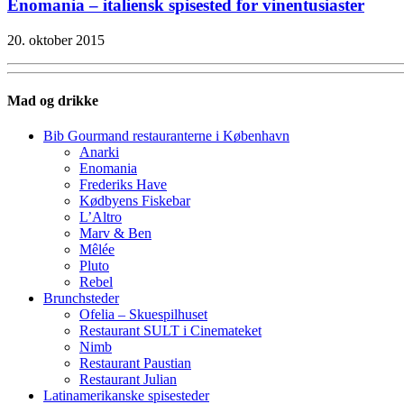
Enomania – italiensk spisested for vinentusiaster
20. oktober 2015
Mad og drikke
Bib Gourmand restauranterne i København
Anarki
Enomania
Frederiks Have
Kødbyens Fiskebar
L’Altro
Marv & Ben
Mêlée
Pluto
Rebel
Brunchsteder
Ofelia – Skuespilhuset
Restaurant SULT i Cinemateket
Nimb
Restaurant Paustian
Restaurant Julian
Latinamerikanske spisesteder