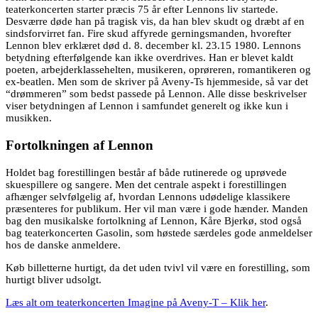
teaterkoncerten starter præcis 75 år efter Lennons liv startede.
Desværre døde han på tragisk vis, da han blev skudt og dræbt af en
sindsforvirret fan. Fire skud affyrede gerningsmanden, hvorefter
Lennon blev erklæret død d. 8. december kl. 23.15 1980. Lennons
betydning efterfølgende kan ikke overdrives. Han er blevet kaldt
poeten, arbejderklassehelten, musikeren, oprøreren, romantikeren og
ex-beatlen. Men som de skriver på Aveny-Ts hjemmeside, så var det
“drømmeren” som bedst passede på Lennon. Alle disse beskrivelser
viser betydningen af Lennon i samfundet generelt og ikke kun i
musikken.
Fortolkningen af Lennon
Holdet bag forestillingen består af både rutinerede og uprøvede
skuespillere og sangere. Men det centrale aspekt i forestillingen
afhænger selvfølgelig af, hvordan Lennons udødelige klassikere
præsenteres for publikum. Her vil man være i gode hænder. Manden
bag den musikalske fortolkning af Lennon, Kåre Bjerkø, stod også
bag teaterkoncerten Gasolin, som høstede særdeles gode anmeldelser
hos de danske anmeldere.
Køb billetterne hurtigt, da det uden tvivl vil være en forestilling, som
hurtigt bliver udsolgt.
Læs alt om teaterkoncerten Imagine på Aveny-T – Klik her
.