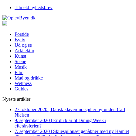
Tilmeld nyhedsbrev
Forside
Byliv
Ud og se
Arkitektur
Kunst
Scene
Musik
Film
Mad og drikke
Wellness
Guides
Nyeste artikler
27. oktober 2020
|
Dansk klaverduo spiller nyfunden Carl
Nielsen
9. september 2020
|
Er du klar til Dining Week i
efterårsferien?
7. september 2020
|
Skuespilhuset genåbner med ny Hamlet