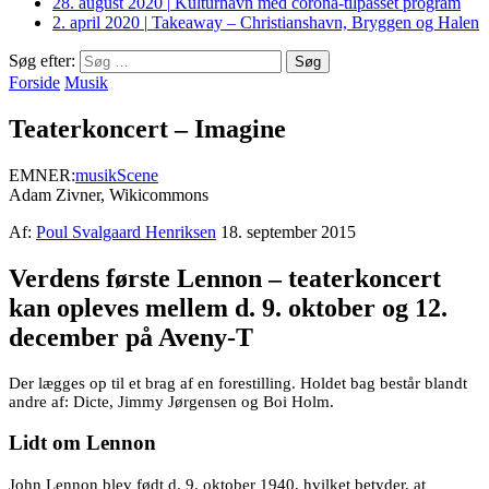
28. august 2020
|
Kulturhavn med corona-tilpasset program
2. april 2020
|
Takeaway – Christianshavn, Bryggen og Halen
Søg efter:
Forside
Musik
Teaterkoncert – Imagine
EMNER:
musik
Scene
Adam Zivner, Wikicommons
Af:
Poul Svalgaard Henriksen
18. september 2015
Verdens første Lennon – teaterkoncert
kan opleves mellem d. 9. oktober og 12.
december på Aveny-T
Der lægges op til et brag af en forestilling. Holdet bag består blandt
andre af: Dicte, Jimmy Jørgensen og Boi Holm.
Lidt om Lennon
John Lennon blev født d. 9. oktober 1940, hvilket betyder, at