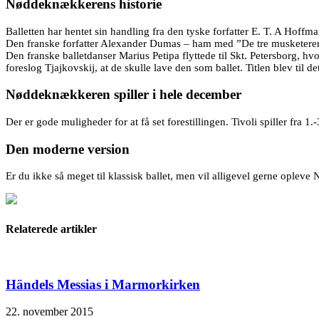
Nøddeknækkerens historie
Balletten har hentet sin handling fra den tyske forfatter E. T. A Ho
Den franske forfatter Alexander Dumas – ham med ”De tre musketerer”
Den franske balletdanser Marius Petipa flyttede til Skt. Petersborg, 
foreslog Tjajkovskij, at de skulle lave den som ballet. Titlen blev ti
Nøddeknækkeren spiller i hele december
Der er gode muligheder for at få set forestillingen. Tivoli spiller fra
Den moderne version
Er du ikke så meget til klassisk ballet, men vil alligevel gerne ople
Relaterede artikler
Händels Messias i Marmorkirken
22. november 2015