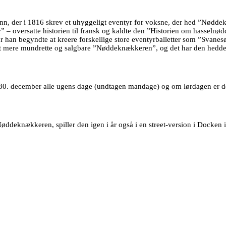
ffmann, der i 1816 skrev et uhyggeligt eventyr for voksne, der hed ”Nø
 – oversatte historien til fransk og kaldte den ”Historien om hasseln
hvor han begyndte at kreere forskellige store eventyrballetter som ”Sva
l det mere mundrette og salgbare ”Nøddeknækkeren”, og det har den hedde
 1.-30. december alle ugens dage (undtagen mandage) og om lørdagen er der
ve Nøddeknækkeren, spiller den igen i år også i en street-version i Doc