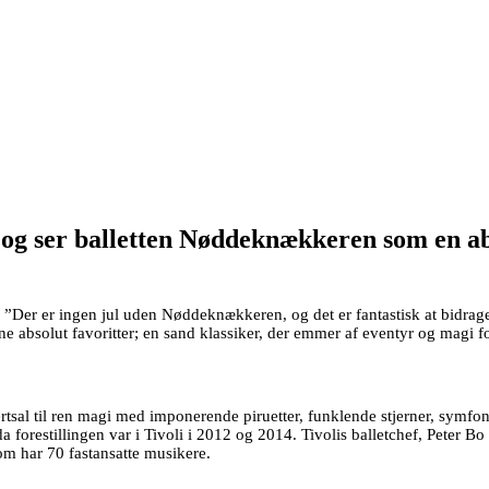
 – og ser balletten Nøddeknækkeren som en 
Der er ingen jul uden Nøddeknækkeren, og det er fantastisk at bidrage t
bsolut favoritter; en sand klassiker, der emmer af eventyr og magi for
rtsal til ren magi med imponerende piruetter, funklende stjerner, symf
a forestillingen var i Tivoli i 2012 og 2014. Tivolis balletchef, Peter 
om har 70 fastansatte musikere.