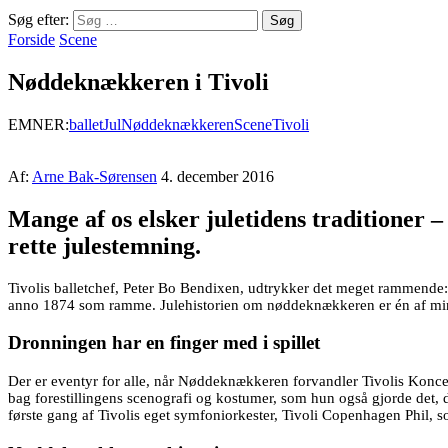
Søg efter:
Forside
Scene
Nøddeknækkeren i Tivoli
EMNER:
ballet
Jul
Nøddeknækkeren
Scene
Tivoli
Af:
Arne Bak-Sørensen
4. december 2016
Mange af os elsker juletidens traditioner
rette julestemning.
Tivolis balletchef, Peter Bo Bendixen, udtrykker det meget rammende: ”
anno 1874 som ramme. Julehistorien om nøddeknækkeren er én af mine a
Dronningen har en finger med i spillet
Der er eventyr for alle, når Nøddeknækkeren forvandler Tivolis Konce
bag forestillingens scenografi og kostumer, som hun også gjorde det, d
første gang af Tivolis eget symfoniorkester, Tivoli Copenhagen Phil, s