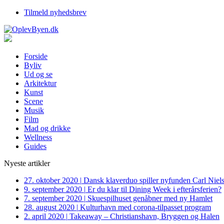
Tilmeld nyhedsbrev
Forside
Byliv
Ud og se
Arkitektur
Kunst
Scene
Musik
Film
Mad og drikke
Wellness
Guides
Nyeste artikler
27. oktober 2020
|
Dansk klaverduo spiller nyfunden Carl Niel
9. september 2020
|
Er du klar til Dining Week i efterårsferien?
7. september 2020
|
Skuespilhuset genåbner med ny Hamlet
28. august 2020
|
Kulturhavn med corona-tilpasset program
2. april 2020
|
Takeaway – Christianshavn, Bryggen og Halen