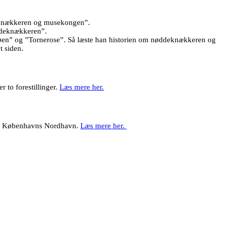
ddeknækkeren og musekongen”.
øddeknækkeren”.
nesøen” og ”Tornerose”. Så læste han historien om nøddeknækkeren og
t siden.
 to forestillinger.
Læs mere her.
ken i Københavns Nordhavn.
Læs mere her.