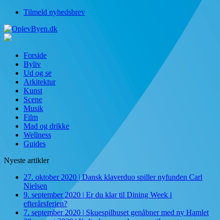
Tilmeld nyhedsbrev
Forside
Byliv
Ud og se
Arkitektur
Kunst
Scene
Musik
Film
Mad og drikke
Wellness
Guides
Nyeste artikler
27. oktober 2020
|
Dansk klaverduo spiller nyfunden Carl
Nielsen
9. september 2020
|
Er du klar til Dining Week i
efterårsferien?
7. september 2020
|
Skuespilhuset genåbner med ny Hamlet