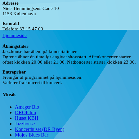
Adresse
Niels Hemmingsens Gade 10
1153 København
Kontakt
Telefon: 33 15 47 00
Hjemmeside
Åbningstider
Jazzhouse har åbent på koncertaftener.
Dørene åbner én time før angivet showstart. Aftenkoncerter starter
oftest klokken 20.00 eller 21.00. Natkoncerter starter klokken 23.00.
Entrepriser
Fremgår af programmet på hjemmesiden.
Varierer fra koncert til koncert.
Musik
Amager Bio
DROP Inn
Huset KBH
Jazzhouse
Koncerthuset (DR Byen)
Mojos Blues Bar