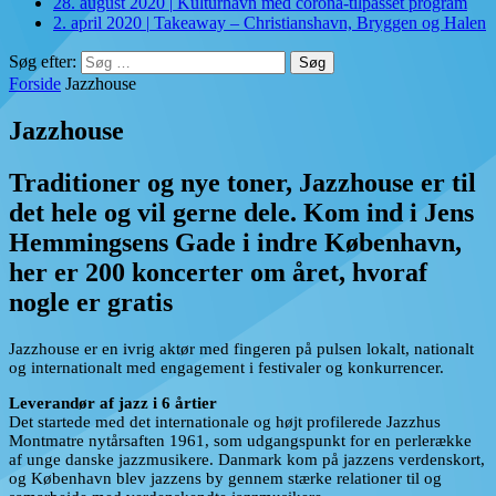
28. august 2020
|
Kulturhavn med corona-tilpasset program
2. april 2020
|
Takeaway – Christianshavn, Bryggen og Halen
Søg efter:
Forside
Jazzhouse
Jazzhouse
Traditioner og nye toner, Jazzhouse er til
det hele og vil gerne dele. Kom ind i Jens
Hemmingsens Gade i indre København,
her er 200 koncerter om året, hvoraf
nogle er gratis
Jazzhouse er en ivrig aktør med fingeren på pulsen lokalt, nationalt
og internationalt med engagement i festivaler og konkurrencer.
Leverandør af jazz i 6 årtier
Det startede med det internationale og højt profilerede Jazzhus
Montmatre nytårsaften 1961, som udgangspunkt for en perlerække
af unge danske jazzmusikere. Danmark kom på jazzens verdenskort,
og København blev jazzens by gennem stærke relationer til og