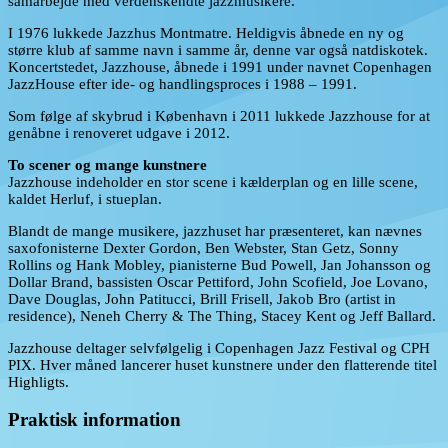
samarbejde med verdenskendte jazzmusikere.
I 1976 lukkede Jazzhus Montmatre. Heldigvis åbnede en ny og
større klub af samme navn i samme år, denne var også natdiskotek.
Koncertstedet, Jazzhouse, åbnede i 1991 under navnet Copenhagen
JazzHouse efter ide- og handlingsproces i 1988 – 1991.
Som følge af skybrud i København i 2011 lukkede Jazzhouse for at
genåbne i renoveret udgave i 2012.
To scener og mange kunstnere
Jazzhouse indeholder en stor scene i kælderplan og en lille scene,
kaldet Herluf, i stueplan.
Blandt de mange musikere, jazzhuset har præsenteret, kan nævnes
saxofonisterne Dexter Gordon, Ben Webster, Stan Getz, Sonny
Rollins og Hank Mobley, pianisterne Bud Powell, Jan Johansson og
Dollar Brand, bassisten Oscar Pettiford, John Scofield, Joe Lovano,
Dave Douglas, John Patitucci, Brill Frisell, Jakob Bro (artist in
residence), Neneh Cherry & The Thing, Stacey Kent og Jeff Ballard.
Jazzhouse deltager selvfølgelig i Copenhagen Jazz Festival og CPH
PIX. Hver måned lancerer huset kunstnere under den flatterende titel
Highligts.
Praktisk information