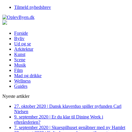
Tilmeld nyhedsbrev
Forside
Byliv
Ud og se
Arkitektur
Kunst
Scene
Musik
Film
Mad og drikke
Wellness
Guides
Nyeste artikler
27. oktober 2020
|
Dansk klaverduo spiller nyfunden Carl
Nielsen
9. september 2020
|
Er du klar til Dining Week i
efterårsferien?
7. september 2020
|
Skuespilhuset genåbner med ny Hamlet