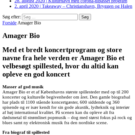
28. august 2020
|
Kulturhavn med corona-tilpasset program
2. april 2020
|
Takeaway – Christianshavn, Bryggen og Halen
Søg efter:
Forside
Amager Bio
Amager Bio
Med et bredt koncertprogram og store
navne fra hele verden er Amager Bio et
velbesøgt spillested, hvor du altid kan
opleve en god koncert
Masser af god musik
Amager Bio er et af Københavns største spillesteder med op til 200
koncerter og kulturelle begivenheder om året. Den gamle biografsal
har plads til 1100 stående koncertgæster, 600 siddende og 360
spisende og er især kendt for sin gode akustik, lydteknik og interiør
af høj international kvalitet. På scenen kan du opleve alt fra
dødsmetal til strømlinet popmusik – dog med størst fokus på rock og
blues samt ny elektronisk musik fra den nordiske scene.
Fra biograf til spillested