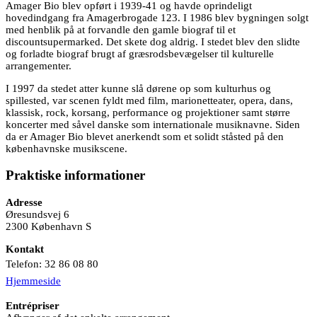
Amager Bio blev opført i 1939-41 og havde oprindeligt
hovedindgang fra Amagerbrogade 123. I 1986 blev bygningen solgt
med henblik på at forvandle den gamle biograf til et
discountsupermarked. Det skete dog aldrig. I stedet blev den slidte
og forladte biograf brugt af græsrodsbevægelser til kulturelle
arrangementer.
I 1997 da stedet atter kunne slå dørene op som kulturhus og
spillested, var scenen fyldt med film, marionetteater, opera, dans,
klassisk, rock, korsang, performance og projektioner samt større
koncerter med såvel danske som internationale musiknavne. Siden
da er Amager Bio blevet anerkendt som et solidt ståsted på den
københavnske musikscene.
Praktiske informationer
Adresse
Øresundsvej 6
2300 København S
Kontakt
Telefon:
32 86 08 80
Hjemmeside
Entrépriser