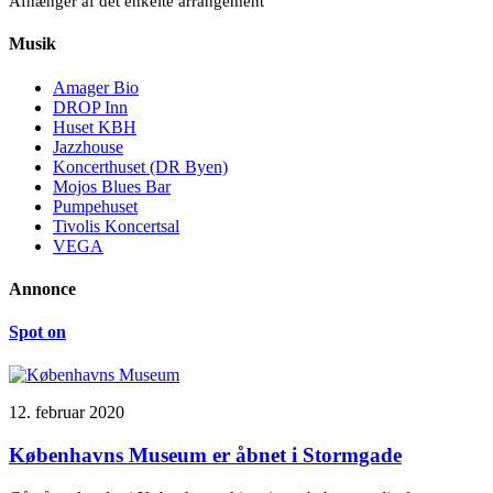
Afhænger af det enkelte arrangement
Musik
Amager Bio
DROP Inn
Huset KBH
Jazzhouse
Koncerthuset (DR Byen)
Mojos Blues Bar
Pumpehuset
Tivolis Koncertsal
VEGA
Annonce
Spot on
12. februar 2020
Københavns Museum er åbnet i Stormgade