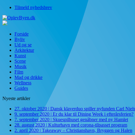
Tilmeld nyhedsbrev
Forside
Byliv
Ud og se
Arkitektur
Kunst
Scene
Musik
Film
Mad og drikke
Wellness
Guides
Nyeste artikler
27. oktober 2020
|
Dansk klaverduo spiller nyfunden Carl Niel
9. september 2020
|
Er du klar til Dining Week i efterårsferien?
7. september 2020
|
Skuespilhuset genåbner med ny Hamlet
28. august 2020
|
Kulturhavn med corona-tilpasset program
2. april 2020
|
Takeaway – Christianshavn, Bryggen og Halen