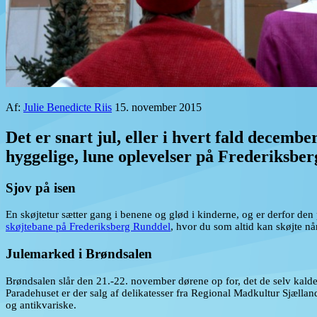
Af:
Julie Benedicte Riis
15. november 2015
Det er snart jul, eller i hvert fald december
hyggelige, lune oplevelser på Frederiksber
Sjov på isen
En skøjtetur sætter gang i benene og glød i kinderne, og er derfor d
skøjtebane på Frederiksberg Runddel
, hvor du som altid kan skøjte når
Julemarked i Brøndsalen
Brøndsalen slår den 21.-22. november dørene op for, det de selv kald
Paradehuset er der salg af delikatesser fra Regional Madkultur Sjæll
og antikvariske.