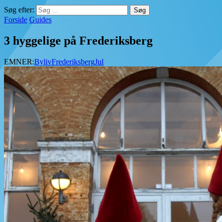
Søg efter:
Forside
Guides
3 hyggelige på Frederiksberg
EMNER:
Byliv
Frederiksberg
Jul