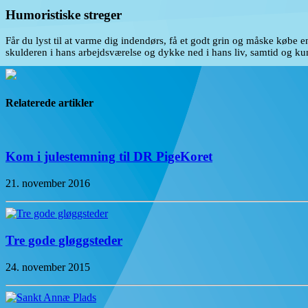
Humoristiske streger
Får du lyst til at varme dig indendørs, få et godt grin og måske købe e
skulderen i hans arbejdsværelse og dykke ned i hans liv, samtid og kuns
Relaterede artikler
Kom i julestemning til DR PigeKoret
21. november 2016
Tre gode gløggsteder
24. november 2015