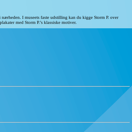
i nærheden. I museets faste udstilling kan du kigge Storm P. over
 plakater med Storm P.’s klassiske motiver.