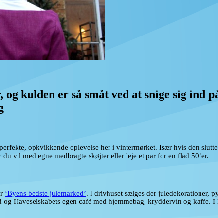
, og kulden er så småt ved at snige sig ind på
g
en perfekte, opkvikkende oplevelse her i vintermørket. Især hvis den s
 du vil med egne medbragte skøjter eller leje et par for en flad 50’er.
er
‘Byens bedste julemarked’
. I drivhuset sælges der juledekorationer, p
and og Haveselskabets egen café med hjemmebag, kryddervin og kaffe. I