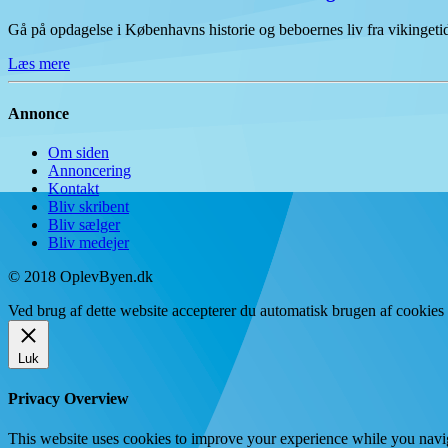
Gå på opdagelse i Københavns historie og beboernes liv fra vikinge
Læs mere
Annonce
Om siden
Annoncering
Kontakt
Bliv skribent
Bliv sælger
Bliv medejer
© 2018 OplevByen.dk
Ved brug af dette website accepterer du automatisk brugen af cookies t
Luk
Privacy Overview
This website uses cookies to improve your experience while you navigat