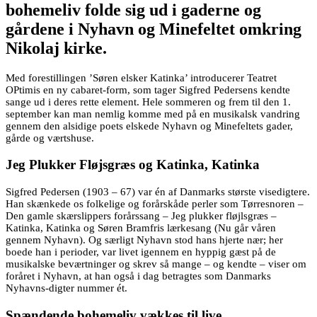
bohemeliv folde sig ud i gaderne og
gårdene i Nyhavn og Minefeltet omkring
Nikolaj kirke.
Med forestillingen ’Søren elsker Katinka’ introducerer Teatret
OPtimis en ny cabaret-form, som tager Sigfred Pedersens kendte
sange ud i deres rette element. Hele sommeren og frem til den 1.
september kan man nemlig komme med på en musikalsk vandring
gennem den alsidige poets elskede Nyhavn og Minefeltets gader,
gårde og værtshuse.
Jeg Plukker Fløjsgræs og Katinka, Katinka
Sigfred Pedersen (1903 – 67) var én af Danmarks største visedigtere.
Han skænkede os folkelige og forårskåde perler som Tørresnoren –
Den gamle skærslippers forårssang – Jeg plukker fløjlsgræs –
Katinka, Katinka og Søren Bramfris lærkesang (Nu går våren
gennem Nyhavn). Og særligt Nyhavn stod hans hjerte nær; her
boede han i perioder, var livet igennem en hyppig gæst på de
musikalske beværtninger og skrev så mange – og kendte – viser om
foråret i Nyhavn, at han også i dag betragtes som Danmarks
Nyhavns-digter nummer ét.
Spændende bohemeliv vækkes til live