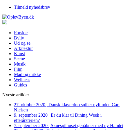
Tilmeld nyhedsbrev
Forside
Byliv
Ud og se
Arkitektur
Kunst
Scene
Musik
Film
Mad og drikke
Wellness
Guides
Nyeste artikler
27. oktober 2020
|
Dansk klaverduo spiller nyfunden Carl
Nielsen
9. september 2020
|
Er du klar til Dining Week i
efterårsferien?
7. september 2020
|
Skuespilhuset genåbner med ny Hamlet