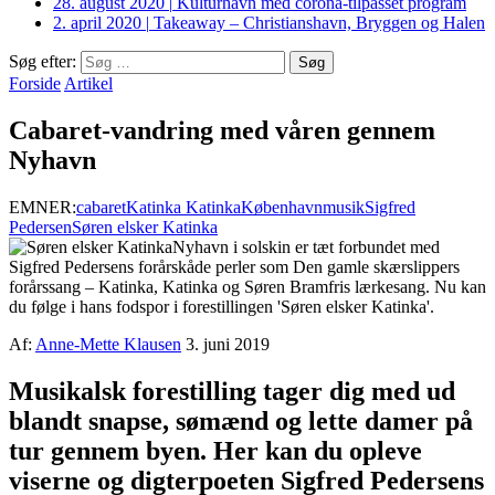
28. august 2020
|
Kulturhavn med corona-tilpasset program
2. april 2020
|
Takeaway – Christianshavn, Bryggen og Halen
Søg efter:
Forside
Artikel
Cabaret-vandring med våren gennem
Nyhavn
EMNER:
cabaret
Katinka Katinka
København
musik
Sigfred
Pedersen
Søren elsker Katinka
Nyhavn i solskin er tæt forbundet med
Sigfred Pedersens forårskåde perler som Den gamle skærslippers
forårssang – Katinka, Katinka og Søren Bramfris lærkesang. Nu kan
du følge i hans fodspor i forestillingen 'Søren elsker Katinka'.
Af:
Anne-Mette Klausen
3. juni 2019
Musikalsk forestilling tager dig med ud
blandt snapse, sømænd og lette damer på
tur gennem byen. Her kan du opleve
viserne og digterpoeten Sigfred Pedersens