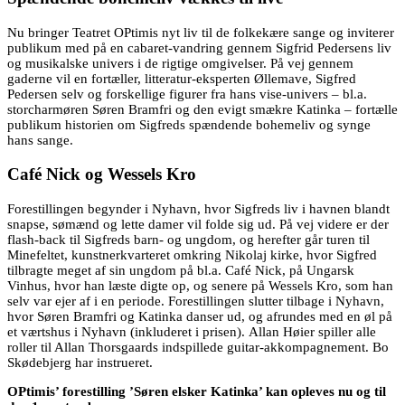
Nu bringer Teatret OPtimis nyt liv til de folkekære sange og inviterer
publikum med på en cabaret-vandring gennem Sigfrid Pedersens liv
og musikalske univers i de rigtige omgivelser. På vej gennem
gaderne vil en fortæller, litteratur-eksperten Øllemave, Sigfred
Pedersen selv og forskellige figurer fra hans vise-univers – bl.a.
storcharmøren Søren Bramfri og den evigt smækre Katinka – fortælle
publikum historien om Sigfreds spændende bohemeliv og synge
hans sange.
Café Nick og Wessels Kro
Forestillingen begynder i Nyhavn, hvor Sigfreds liv i havnen blandt
snapse, sømænd og lette damer vil folde sig ud. På vej videre er der
flash-back til Sigfreds barn- og ungdom, og herefter går turen til
Minefeltet, kunstnerkvarteret omkring Nikolaj kirke, hvor Sigfred
tilbragte meget af sin ungdom på bl.a. Café Nick, på Ungarsk
Vinhus, hvor han læste digte op, og senere på Wessels Kro, som han
selv var ejer af i en periode. Forestillingen slutter tilbage i Nyhavn,
hvor Søren Bramfri og Katinka danser ud, og afrundes med en øl på
et værtshus i Nyhavn (inkluderet i prisen). Allan Høier spiller alle
roller til Allan Thorsgaards indspillede guitar-akkompagnement. Bo
Skødebjerg har instrueret.
OPtimis’ forestilling ’Søren elsker Katinka’ kan opleves nu og til