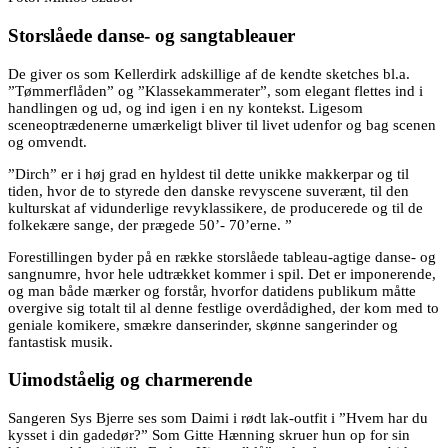
Storslåede danse- og sangtableauer
De giver os som Kellerdirk adskillige af de kendte sketches bl.a.
”Tømmerflåden” og ”Klassekammerater”, som elegant flettes ind i
handlingen og ud, og ind igen i en ny kontekst. Ligesom
sceneoptrædenerne umærkeligt bliver til livet udenfor og bag scenen
og omvendt.
”Dirch” er i høj grad en hyldest til dette unikke makkerpar og til
tiden, hvor de to styrede den danske revyscene suverænt, til den
kulturskat af vidunderlige revyklassikere, de producerede og til de
folkekære sange, der prægede 50’- 70’erne. ”
Forestillingen byder på en række storslåede tableau-agtige danse- og
sangnumre, hvor hele udtrækket kommer i spil. Det er imponerende,
og man både mærker og forstår, hvorfor datidens publikum måtte
overgive sig totalt til al denne festlige overdådighed, der kom med to
geniale komikere, smækre danserinder, skønne sangerinder og
fantastisk musik.
Uimodståelig og charmerende
Sangeren Sys Bjerre ses som Daimi i rødt lak-outfit i ”Hvem har du
kysset i din gadedør?” Som Gitte Hænning skruer hun op for sin