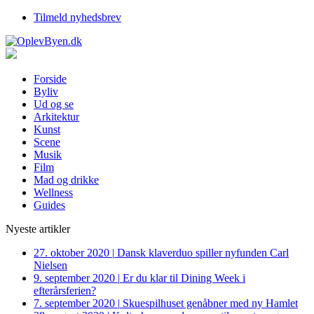
Tilmeld nyhedsbrev
Forside
Byliv
Ud og se
Arkitektur
Kunst
Scene
Musik
Film
Mad og drikke
Wellness
Guides
Nyeste artikler
27. oktober 2020
|
Dansk klaverduo spiller nyfunden Carl
Nielsen
9. september 2020
|
Er du klar til Dining Week i
efterårsferien?
7. september 2020
|
Skuespilhuset genåbner med ny Hamlet