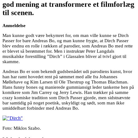
god mening at transformere et filmforlæg
til scenen.
Anmeldelse
Man kunne godt være bekymret for, om man ville kunne se Dirch
Passer for bare Andreas Bo, og man kunne frygte, at Dirch Passer
blev endnu en rolle i rækken af parodier, som Andreas Bo med rette
er blevet så berømmet for. Men i instruktør Peter Langdals
musikalske forestilling ”Dirch” i Glassalen bliver al tvivl gjort til
skamme.
Andreas Bo er som bekendt gudsbenådet udi parodiens kunst, hvor
han har ramt hovedet rent på sømmet med alle fra Johannes
Møllehave og Kim Larsen til Ole Thestrup og Thomas Blachman.
Hans funny bones og manierede gummiansigt leder tankerne hen på
komikere som Jim Carrey og Jerry Lewis. Han trækker på samme
crazy komiske tradition som Dirch Passer gjorde, men sidstnævnte
bar samtidig på noget poetisk, uskyldigt og sødt, som man ikke
umiddelbart forbinder med Andreas Bo.
Foto: Miklos Szabo.