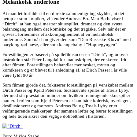
Melankolsk undertone
At man let forfalder til en direkte sammenligning skyldes, at det
netop er som komiker, vi kender Andreas Bo. Men Bo beviser i
”Dirch”, at han også mestrer skuespillet, dramaet og den svære
balancegang mellem det komiske og det tragiske. Selv når det er
sjovest, fornemmes et akkompagnement af en melankolsk
undertone. Som når han giver den som ”Den Russiske Klovn” med
paryk og rød næse, eller som kæmpebaby i ”Hoppegyngen”.
Forestillingen er baseret på spillefilmsuccesen ”Dirch”, og udover
instruktion står Peter Langdal for manuskriptet, der er skrevet frit
efter filmen. Forestillingen behandler mennesket, myten og
komikeren og er blevet til i anledning af, at Dirch Passer i år ville
være fyldt 90 år.
Som filmen gjorde det, fokuserer forestillingen på venskabet mellem
Dirch Passer og Kjeld Petersen. Sidstnævnte spilles af Troels Lyby,
der med sin præstation minder om hvilken fremragende skuespiller
han er. I rollen som Kjeld Petersen er han både kolerisk, overlegen,
desillusioneret og morsom. Andreas Bo og Troels Lyby er et
velfungerende makkerpar, der sammen løfter og bærer forestillingen
og hele tiden sikrer den vigtige dobbelthed i historien.
Foto: Miklos Szabo.