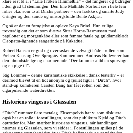
klare røst bl.a. i “Lille Frøken Himmelblå” – det fungerer og bidrager
i den grad til stemningen. Den fine Mathilde Norholt ses i hele fem
roller bl.a. som to af Dirchs partnere – den frække og smarte Judy
Gringer og den sunde og omsorgsfulde Bente Askjær.
Og så er det en fornøjelse at opleve Kaya Brüel. Hun er lige
troværdig om det er som djærve Sitter Horne-Rasmussen med
papilotter og morgenkåbe eller som femme fatale og guldlaméklædt
Cleopatra-lignende sangerinde på Kakadue.
Robert Hansen er god og overraskende velvalgt både i rollen som
Preben Kaas og Ove Sprogøe. Sammen med Andreas Bo leverer han
den uimodståelige og charmerende ”Der kommer altid en sporvogn
og en pige til”.
Stig Lommer – denne karismatiske skikkelse i dansk teaterliv – er
derimod blevet til en lidt anonym og fjollet figur i ”Dirch”, hvor
stand-up komikeren Carsten Bang har fået rollen som den
cigarpulsende teaterdirektør.
Historiens vingesus i Glassalen
”Dirch” rummer flere metalag. Eksempelvis har vi som tilskuere
også har en rolle i forestillingen, som det publikum Kjeld og Dirch
optræder for. Man mærker historiens vingesus, når handlingen
nærmer sig Glassalen, som vi sidder i. Forestillingen spilles på de