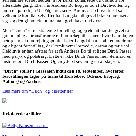
selvsamme scenebrædder, hvor Dirch kollapsede og optrådte for
allersidste gang. Eller når Andreas Bo hopper ud af Dirch-rollen og
ind i en parodi på Ulf Pilgaard, ser vi Andreas Bo blive til sit så
velkendte komikerselv. Her har Langdal alligevel ikke kunne nære
sig, og den gimmick kunne man godt have undværet.
Men ”Dirch” er en strålende fortælling, og sjældent har det givet så
god mening at transformere et filmforlæg til scenen, hvor handlingen
netop har sit omdrejningspunkt. Peter Langdal har skabt en moderne
og elegant forestilling, der kombinerer komedie, drama og musical.
Heldigvis er han afstået fra at få Andreas Bo til at ligne Dirch Passer
med paryk og polstring. Dette er ikke Dirch Passer, men derimod en
historie om Dirch Passer. Og en yderst seværdig en af slagsen.
“Dirch” spiller i Glassalen indtil den 18. september, hvorefter
forestillingen tager på turné til Holstebro, Odense, Esbjerg,
Aalborg og Aarhus.
Læs mere om “Dirch” og billetter her.
Relaterede artikler