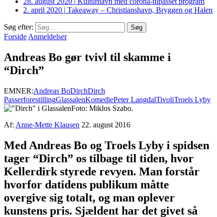
28. august 2020
|
Kulturhavn med corona-tilpasset program
2. april 2020
|
Takeaway – Christianshavn, Bryggen og Halen
Søg efter:
Forside
Anmeldelser
Andreas Bo gør tvivl til skamme i
“Dirch”
EMNER:
Andreas Bo
Dirch
Dirch
Passer
forestilling
Glassalen
Komedie
Peter Langdal
Tivoli
Troels Lyby
Foto: Miklos Szabo.
Af:
Anne-Mette Klausen
22. august 2016
Med Andreas Bo og Troels Lyby i spidsen
tager “Dirch” os tilbage til tiden, hvor
Kellerdirk styrede revyen. Man forstår
hvorfor datidens publikum måtte
overgive sig totalt, og man oplever
kunstens pris. Sjældent har det givet så