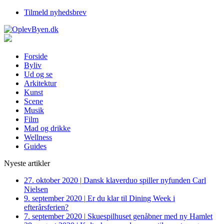
Tilmeld nyhedsbrev
Forside
Byliv
Ud og se
Arkitektur
Kunst
Scene
Musik
Film
Mad og drikke
Wellness
Guides
Nyeste artikler
27. oktober 2020
|
Dansk klaverduo spiller nyfunden Carl
Nielsen
9. september 2020
|
Er du klar til Dining Week i
efterårsferien?
7. september 2020
|
Skuespilhuset genåbner med ny Hamlet