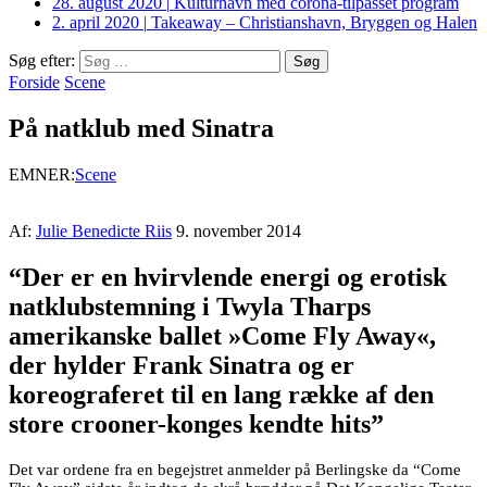
28. august 2020
|
Kulturhavn med corona-tilpasset program
2. april 2020
|
Takeaway – Christianshavn, Bryggen og Halen
Søg efter:
Forside
Scene
På natklub med Sinatra
EMNER:
Scene
Af:
Julie Benedicte Riis
9. november 2014
“Der er en hvirvlende energi og erotisk
natklubstemning i Twyla Tharps
amerikanske ballet »Come Fly Away«,
der hylder Frank Sinatra og er
koreograferet til en lang række af den
store crooner-konges kendte hits”
Det var ordene fra en begejstret anmelder på Berlingske da “Come