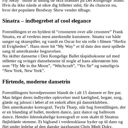
Fly Away” sidste år indtog de skrå brædder på Det Kongelige Teater.
Hvis du ikke nåede at sikre dig billetter sidst, får du chancen nu,
hvor det populære Brodway Show vender tilbage.
Sinatra – indbegrebet af cool elegance
Forestillingen er en hyldest til “crooneren over alle croonere” Frank
Sinatra, en af verdens mest anerkendte kunstnere. Sinatra var både
sanger og skuespiller, og vandt en Oscar for sin rolle i filmen “Herfra
til Evigheden”. Hans store hit “My Way” er til dato den mest spillede
sang til amerikanske begravelser.
Nu skifter danserne i Den Kongelige Ballet tåspidsskoene ud med
stilletter og svinger dansebenene til nogle af hans allerstørste hits
som “Fly Me to the Moon”, “Witchcraft”, “Yes Sir” og naturligvis
“New York, New York”.
Flirtende, moderne dansetrin
Forestillingens hovedpersoner blandt de i alt 15 dansere er fire par.
Man følger deres indbyrdes oplevelser med kærlighed, begær, sorg,
glæde og jalousi i løbet af en enkelt aften på danseklubben.
Den amerikanske koreograf, Twyla Tharp, står bag forestillingen, der
er en blanding af ballet, modern dance, jazz dance og ballroom
dance. Hendes lidenskabelige koreografi er som skabt til Sinatras
fløjlsbløde stemme. Et bigband i verdensklasse byder op til dans og
flirt under ledelse af den danske jazzbassist Chris Minh Doky.