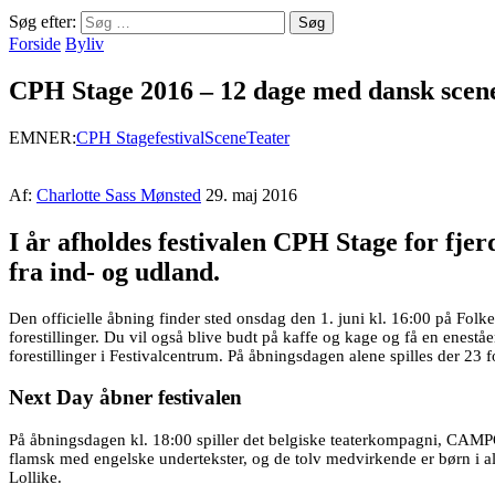
Søg efter:
Forside
Byliv
CPH Stage 2016 – 12 dage med dansk scen
EMNER:
CPH Stage
festival
Scene
Teater
Af:
Charlotte Sass Mønsted
29. maj 2016
I år afholdes festivalen CPH Stage for fjer
fra ind- og udland.
Den officielle åbning finder sted onsdag den 1. juni kl. 16:00 på Fol
forestillinger. Du vil også blive budt på kaffe og kage og få en enest
forestillinger i Festivalcentrum. På åbningsdagen alene spilles der 23 
Next Day åbner festivalen
På åbningsdagen kl. 18:00 spiller det belgiske teaterkompagni, CAMPO
flamsk med engelske undertekster, og de tolv medvirkende er børn i a
Lollike.