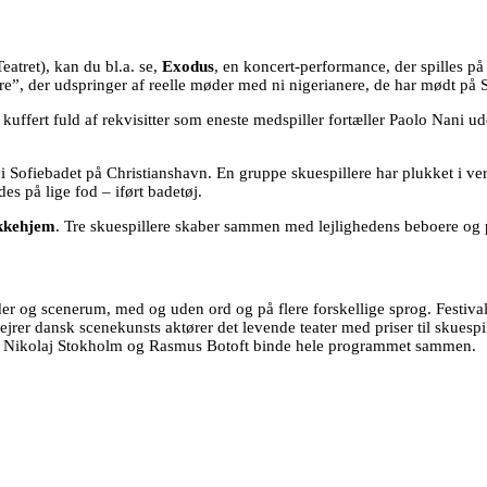
eatret), kan du bl.a. se,
Exodus
, en koncert-performance, der spilles på
, der udspringer af reelle møder med ni nigerianere, de har mødt på Si
 kuffert fuld af rekvisitter som eneste medspiller fortæller Paolo Nani 
i Sofiebadet på Christianshavn. En gruppe skuespillere har plukket i verd
es på lige fod – iført badetøj.
kkehjem
. Tre skuespillere skaber sammen med lejlighedens beboere o
eder og scenerum, med og uden ord og på flere forskellige sprog. Festival
jrer dansk scenekunsts aktører det levende teater med priser til skuespi
sen, Nikolaj Stokholm og Rasmus Botoft binde hele programmet sammen.