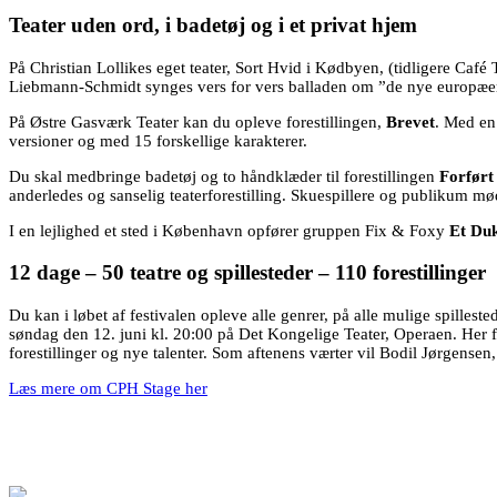
Teater uden ord, i badetøj og i et privat hjem
På Christian Lollikes eget teater, Sort Hvid i Kødbyen, (tidligere Café T
Liebmann-Schmidt synges vers for vers balladen om ”de nye europæere”
På Østre Gasværk Teater kan du opleve forestillingen,
Brevet
. Med en
versioner og med 15 forskellige karakterer.
Du skal medbringe badetøj og to håndklæder til forestillingen
Forført
anderledes og sanselig teaterforestilling. Skuespillere og publikum mød
I en lejlighed et sted i København opfører gruppen Fix & Foxy
Et Du
12 dage – 50 teatre og spillesteder – 110 forestillinger
Du kan i løbet af festivalen opleve alle genrer, på alle mulige spillest
søndag den 12. juni kl. 20:00 på Det Kongelige Teater, Operaen. Her fe
forestillinger og nye talenter. Som aftenens værter vil Bodil Jørgen
Læs mere om CPH Stage her