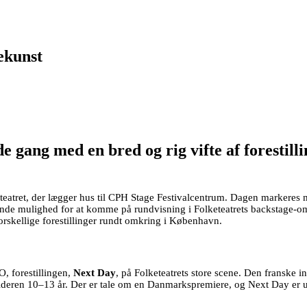
ekunst
de gang med en bred og rig vifte af forestil
keteatret, der lægger hus til CPH Stage Festivalcentrum. Dagen markeres
ående mulighed for at komme på rundvisning i Folketeatrets backstage-omr
forskellige forestillinger rundt omkring i København.
, forestillingen,
Next Day
, på Folketeatrets store scene. Den franske ins
lderen 10–13 år. Der er tale om en Danmarkspremiere, og Next Day er u