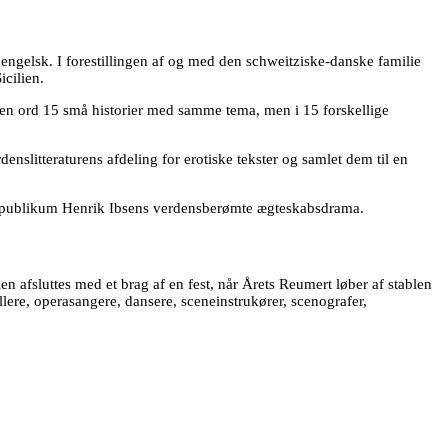
 engelsk. I forestillingen af og med den schweitziske-danske familie
cilien.
uden ord 15 små historier med samme tema, men i 15 forskellige
enslitteraturens afdeling for erotiske tekster og samlet dem til en
g publikum Henrik Ibsens verdensberømte ægteskabsdrama.
en afsluttes med et brag af en fest, når Årets Reumert løber af stablen
llere, operasangere, dansere, sceneinstrukører, scenografer,