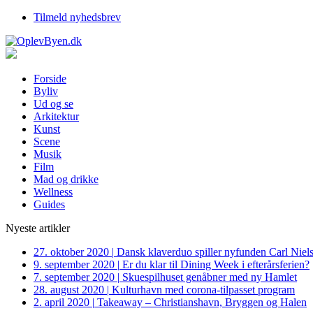
Tilmeld nyhedsbrev
Forside
Byliv
Ud og se
Arkitektur
Kunst
Scene
Musik
Film
Mad og drikke
Wellness
Guides
Nyeste artikler
27. oktober 2020
|
Dansk klaverduo spiller nyfunden Carl Niel
9. september 2020
|
Er du klar til Dining Week i efterårsferien?
7. september 2020
|
Skuespilhuset genåbner med ny Hamlet
28. august 2020
|
Kulturhavn med corona-tilpasset program
2. april 2020
|
Takeaway – Christianshavn, Bryggen og Halen