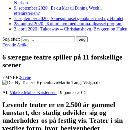
Nielsen
9. september 2020
|
Er du klar til Dining Week i
efterårsferien?
7. september 2020
|
Skuespilhuset genåbner med ny Hamlet
28. august 2020
|
Kulturhavn med corona-tilpasset program
2. april 2020
|
Takeaway – Christianshavn, Bryggen og Halen
Søg efter:
Forside
Artikel
6 særegne teatre spiller på 11 forskellige
scener
EMNER:
Scene
Martin Tang, Visign.dk
Af:
Vibeke Møller Kristensen
19. januar 2015
Levende teater er en 2.500 år gammel
kunstart, der stadig udvikler sig og
underholder os på festlig vis. Teater i sin
vestlige form, hvor begivenheder