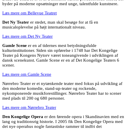
byder på moderne opsætninger med unge, talentfulde kunstnere.
Læs mere om Bellevue Teatret
Det Ny Teater
er stedet, man skal besøge for at få en
musicaloplevelse på højt internationalt niveau.
Læs mere om Det Ny Teater
Gamle Scene
er en af tidernes mest betydningsfulde
kulturinstitutioner. Siden sin opførelse i 1748 har Det Kongelige
Teater på Kongens Nytorv været toneangivende i udviklingen af
dansk scenekunst. Gamle Scene er en af Det Kongelige Teaters 6
scener.
Læs mere om Gamle Scene
Nørrebro Teater er et nytænkende teater med fokus på udvikling af
den moderne komedie, stand-up-teater og rockende,
nykomponerede musikforestillinger. Nørrebro Teater har to scener
med plads til 200 og 680 personer.
Læs mere om Nørrebro Teater
Den Kongelige Opera
er den førende opera i Skandinavien med en
lang og traditionsrig historie. I 2005 fik Den Kongelige Opera med
det nye operahus nogle fantastiske rammer til indfri det