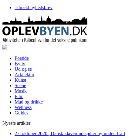
Tilmeld nyhedsbrev
Forside
Byliv
Ud og se
Arkitektur
Kunst
Scene
Musik
Film
Mad og drikke
Wellness
Guides
Nyeste artikler
27. oktober 2020
|
Dansk klaverduo spiller nyfunden Carl