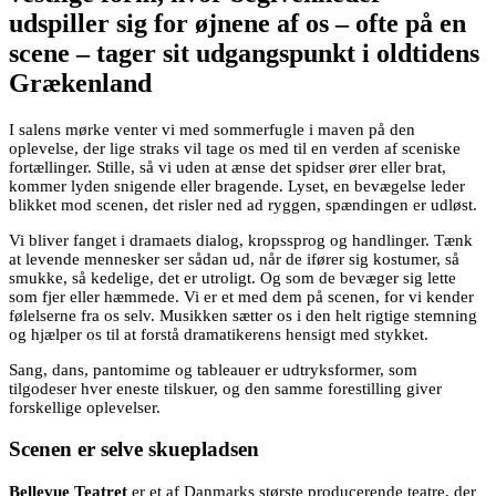
udspiller sig for øjnene af os – ofte på en
scene – tager sit udgangspunkt i oldtidens
Grækenland
I salens mørke venter vi med sommerfugle i maven på den
oplevelse, der lige straks vil tage os med til en verden af sceniske
fortællinger. Stille, så vi uden at ænse det spidser ører eller brat,
kommer lyden snigende eller bragende. Lyset, en bevægelse leder
blikket mod scenen, det risler ned ad ryggen, spændingen er udløst.
Vi bliver fanget i dramaets dialog, kropssprog og handlinger. Tænk
at levende mennesker ser sådan ud, når de ifører sig kostumer, så
smukke, så kedelige, det er utroligt. Og som de bevæger sig lette
som fjer eller hæmmede. Vi er et med dem på scenen, for vi kender
følelserne fra os selv. Musikken sætter os i den helt rigtige stemning
og hjælper os til at forstå dramatikerens hensigt med stykket.
Sang, dans, pantomime og tableauer er udtryksformer, som
tilgodeser hver eneste tilskuer, og den samme forestilling giver
forskellige oplevelser.
Scenen er selve skuepladsen
Bellevue Teatret
er et af Danmarks største producerende teatre, der