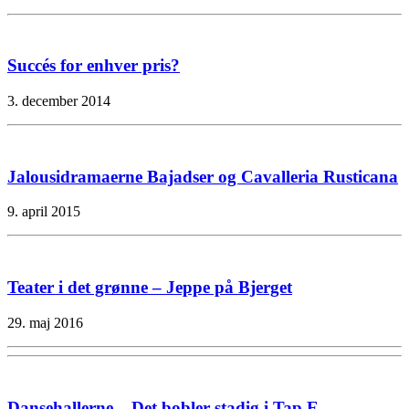
Succés for enhver pris?
3. december 2014
Jalousidramaerne Bajadser og Cavalleria Rusticana
9. april 2015
Teater i det grønne – Jeppe på Bjerget
29. maj 2016
Dansehallerne – Det bobler stadig i Tap E