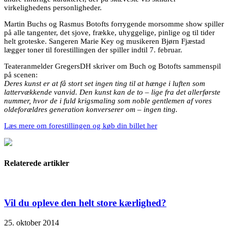
virkelighedens personligheder.
Martin Buchs og Rasmus Botofts forrygende morsomme show spiller
på alle tangenter, det sjove, frække, uhyggelige, pinlige og til tider
helt groteske. Sangeren Marie Key og musikeren Bjørn Fjæstad
lægger toner til forestillingen der spiller indtil 7. februar.
Teateranmelder GregersDH skriver om Buch og Botofts sammenspil
på scenen:
Deres kunst er at få stort set ingen ting til at hænge i luften som
lattervækkende vanvid. Den kunst kan de to – lige fra det allerførste
nummer, hvor de i fuld krigsmaling som noble gentlemen af vores
oldeforældres generation konverserer om – ingen ting.
Læs mere om forestillingen og køb din billet her
Relaterede artikler
Vil du opleve den helt store kærlighed?
25. oktober 2014