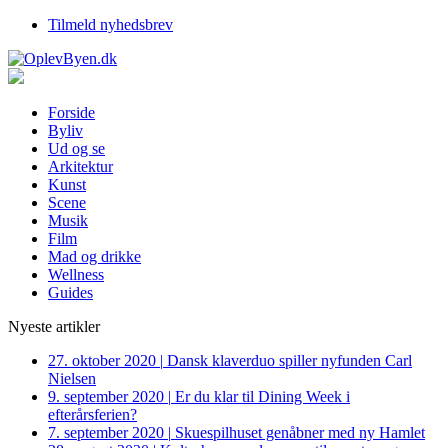
Tilmeld nyhedsbrev
Forside
Byliv
Ud og se
Arkitektur
Kunst
Scene
Musik
Film
Mad og drikke
Wellness
Guides
Nyeste artikler
27. oktober 2020
|
Dansk klaverduo spiller nyfunden Carl
Nielsen
9. september 2020
|
Er du klar til Dining Week i
efterårsferien?
7. september 2020
|
Skuespilhuset genåbner med ny Hamlet