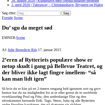
28. august 2020
|
Kulturhavn med corona-tilpasset program
2. april 2020
|
Takeaway – Christianshavn, Bryggen og Halen
Søg efter:
Forside
Scene
Du’ sgu da meget sød
EMNER:
Scene
Af:
Julie Benedicte Riis
17. januar 2015
2’eren af Rytteriets populære show er
netop skudt i gang på Bellevue Teatret, og
der bliver ikke lagt fingre imellem- “så
kan man lidt igen”
Så hvis du er klar på en 2-timers omgang helt igennem sort og grov
humor har du nu muligheden for at se eller gense de to snobbede
overklasseløg Poul og Fritz, den underdanige Else og den
uforskammet berusede Erik. Tage, Steen, Jutta og alle Rytteriets
andre finurlige karakterer, der på skæveste vis skildrer