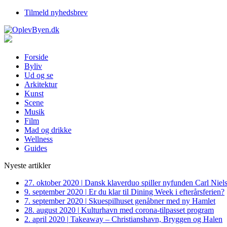
Tilmeld nyhedsbrev
Forside
Byliv
Ud og se
Arkitektur
Kunst
Scene
Musik
Film
Mad og drikke
Wellness
Guides
Nyeste artikler
27. oktober 2020
|
Dansk klaverduo spiller nyfunden Carl Niel
9. september 2020
|
Er du klar til Dining Week i efterårsferien?
7. september 2020
|
Skuespilhuset genåbner med ny Hamlet
28. august 2020
|
Kulturhavn med corona-tilpasset program
2. april 2020
|
Takeaway – Christianshavn, Bryggen og Halen