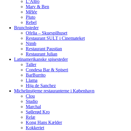
L’Altro
Marv & Ben
Mêlée
Pluto
Rebel
Brunchsteder
Ofelia – Skuespilhuset
Restaurant SULT i Cinemateket
Nimb
Restaurant Paustian
Restaurant Julian
Latinamerikanske spisesteder
Taller
Condesa Bar & Spiseri
BarBurrito
Llama
Hija de Sanchez
Michelinstjerne restauranterne i København
Clou
Studio
Marchal
Søllerød Kro
Relæ
Kong Hans Kælder
Kokkeriet