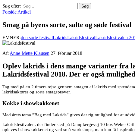
Søg efter:
Forside
Artikel
Smag på byens sorte, salte og søde festival
EMNER:
den sorte festival
Lakrids
Lakridsfestival
Lakridsfestivalen 20
Af:
Anne-Mette Klausen
27. februar 2018
Oplev lakrids i dens mange varianter fra la
Lakridsfestival 2018. Der er også mulighed
Tag med på en 2 timers rejse gennem smagen af lakrids med spændende
lakridsaktører og sorte smagsprøver.
Kokke i showkøkkenet
Med årets tema ”Bag med Lakrids” gives der rig mulighed for at udvide
Lakridsfestivalen, der finder sted på Dampfærgevej 10 hos Weber Grill
opleves i showkøkkenet og ved små workshops, man kan få inspiration 