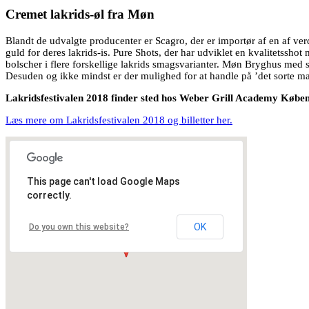
Cremet lakrids-øl fra Møn
Blandt de udvalgte producenter er Scagro, der er importør af en af ve
guld for deres lakrids-is. Pure Shots, der har udviklet en kvalitets
bolscher i flere forskellige lakrids smagsvarianter. Møn Bryghus med si
Desuden og ikke mindst er der mulighed for at handle på ’det sorte m
Lakridsfestivalen 2018 finder sted hos Weber Grill Academy Købe
Læs mere om Lakridsfestivalen 2018 og billetter her.
This page can't load Google Maps
correctly.
OK
Do you own this website?