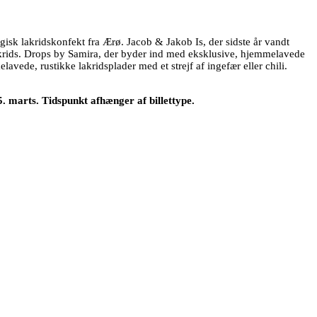
isk lakridskonfekt fra Ærø. Jacob & Jakob Is, der sidste år vandt
lakrids. Drops by Samira, der byder ind med eksklusive, hjemmelavede
vede, rustikke lakridsplader med et strejf af ingefær eller chili.
marts. Tidspunkt afhænger af billettype.