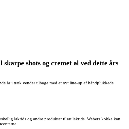
l skarpe shots og cremet øl ved dette års
e år i træk vender tilbage med et nyt line-up af håndplukkede
kellig lakrids og andre produkter tilsat lakrids. Webers kokke kan
ucenterne.