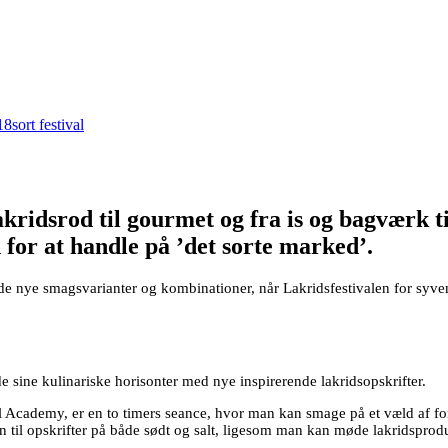
18
sort festival
kridsrod til gourmet og fra is og bagværk ti
 for at handle på ’det sorte marked’.
 nye smagsvarianter og kombinationer, når Lakridsfestivalen for syvend
 sine kulinariske horisonter med nye inspirerende lakridsopskrifter.
 Academy, er en to timers seance, hvor man kan smage på et væld af fors
til opskrifter på både sødt og salt, ligesom man kan møde lakridsprod