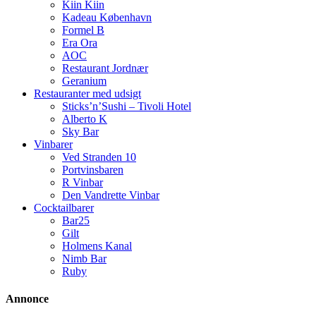
Kiin Kiin
Kadeau København
Formel B
Era Ora
AOC
Restaurant Jordnær
Geranium
Restauranter med udsigt
Sticks’n’Sushi – Tivoli Hotel
Alberto K
Sky Bar
Vinbarer
Ved Stranden 10
Portvinsbaren
R Vinbar
Den Vandrette Vinbar
Cocktailbarer
Bar25
Gilt
Holmens Kanal
Nimb Bar
Ruby
Annonce