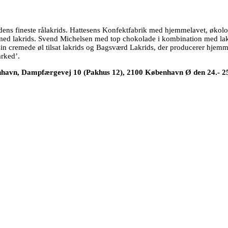
rdens fineste rålakrids. Hattesens Konfektfabrik med hjemmelavet, økolog
shot med lakrids. Svend Michelsen med top chokolade i kombination med 
n cremede øl tilsat lakrids og Bagsværd Lakrids, der producerer hjemmela
arked’.
nhavn, Dampfærgevej 10 (Pakhus 12), 2100 København Ø den 24.- 25. 