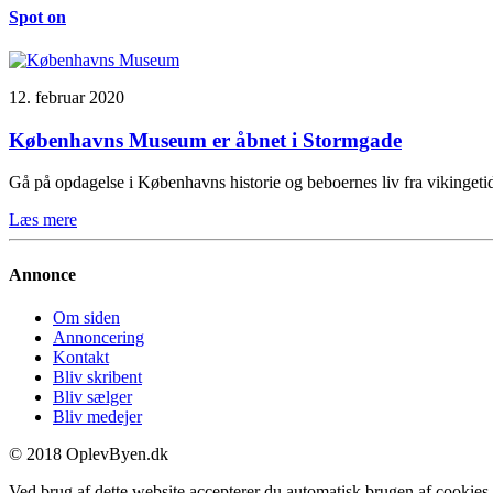
Spot on
12. februar 2020
Københavns Museum er åbnet i Stormgade
Gå på opdagelse i Københavns historie og beboernes liv fra vikinge
Læs mere
Annonce
Om siden
Annoncering
Kontakt
Bliv skribent
Bliv sælger
Bliv medejer
© 2018 OplevByen.dk
Ved brug af dette website accepterer du automatisk brugen af cookies t