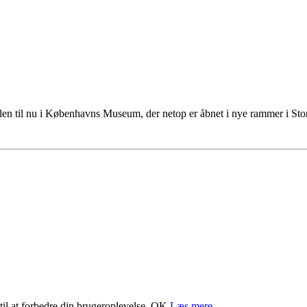
tiden til nu i Københavns Museum, der netop er åbnet i nye rammer i S
il at forbedre din brugeroplevelse.
OK
Læs mere