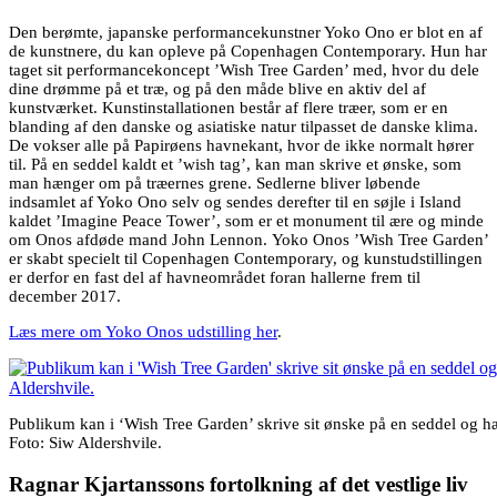
Den berømte, japanske performancekunstner Yoko Ono er blot en af
de kunstnere, du kan opleve på Copenhagen Contemporary. Hun har
taget sit performancekoncept ’Wish Tree Garden’ med, hvor du dele
dine drømme på et træ, og på den måde blive en aktiv del af
kunstværket. Kunstinstallationen består af flere træer, som er en
blanding af den danske og asiatiske natur tilpasset de danske klima.
De vokser alle på Papirøens havnekant, hvor de ikke normalt hører
til. På en seddel kaldt et ’wish tag’, kan man skrive et ønske, som
man hænger om på træernes grene. Sedlerne bliver løbende
indsamlet af Yoko Ono selv og sendes derefter til en søjle i Island
kaldet ’Imagine Peace Tower’, som er et monument til ære og minde
om Onos afdøde mand John Lennon. Yoko Onos ’Wish Tree Garden’
er skabt specielt til Copenhagen Contemporary, og kunstudstillingen
er derfor en fast del af havneområdet foran hallerne frem til
december 2017.
Læs mere om Yoko Onos udstilling her
.
Publikum kan i ‘Wish Tree Garden’ skrive sit ønske på en seddel og h
Foto: Siw Aldershvile.
Ragnar Kjartanssons fortolkning af det vestlige liv