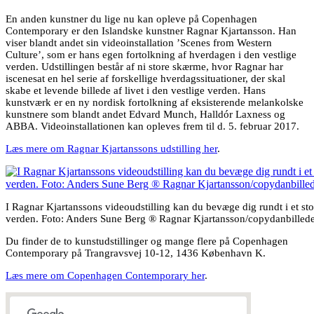
En anden kunstner du lige nu kan opleve på Copenhagen
Contemporary er den Islandske kunstner Ragnar Kjartansson. Han
viser blandt andet sin videoinstallation ’Scenes from Western
Culture’, som er hans egen fortolkning af hverdagen i den vestlige
verden. Udstillingen består af ni store skærme, hvor Ragnar har
iscenesat en hel serie af forskellige hverdagssituationer, der skal
skabe et levende billede af livet i den vestlige verden. Hans
kunstværk er en ny nordisk fortolkning af eksisterende melankolske
kunstnere som blandt andet Edvard Munch, Halldór Laxness og
ABBA. Videoinstallationen kan opleves frem til d. 5. februar 2017.
Læs mere om Ragnar Kjartanssons udstilling her
.
I Ragnar Kjartanssons videoudstilling kan du bevæge dig rundt i et sto
verden. Foto: Anders Sune Berg ® Ragnar Kjartansson/copydanbillede
Du finder de to kunstudstillinger og mange flere på Copenhagen
Contemporary på Trangravsvej 10-12, 1436 København K.
Læs mere om Copenhagen Contemporary her
.