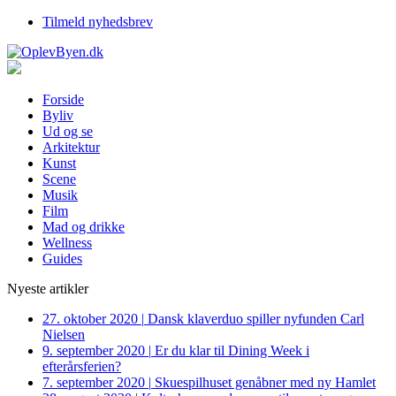
Tilmeld nyhedsbrev
Forside
Byliv
Ud og se
Arkitektur
Kunst
Scene
Musik
Film
Mad og drikke
Wellness
Guides
Nyeste artikler
27. oktober 2020
|
Dansk klaverduo spiller nyfunden Carl
Nielsen
9. september 2020
|
Er du klar til Dining Week i
efterårsferien?
7. september 2020
|
Skuespilhuset genåbner med ny Hamlet