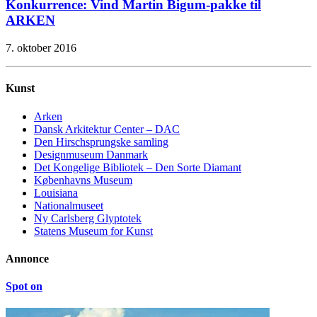
Konkurrence: Vind Martin Bigum-pakke til
ARKEN
7. oktober 2016
Kunst
Arken
Dansk Arkitektur Center – DAC
Den Hirschsprungske samling
Designmuseum Danmark
Det Kongelige Bibliotek – Den Sorte Diamant
Københavns Museum
Louisiana
Nationalmuseet
Ny Carlsberg Glyptotek
Statens Museum for Kunst
Annonce
Spot on