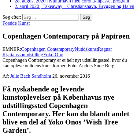
28. august 2020
|
Kulturhavn med corona-tilpasset program
2. april 2020
|
Takeaway – Christianshavn, Bryggen og Halen
Søg efter:
Forside
Kunst
Copenhagen Contemporary på Papirøen
EMNER:
Copenhagen Contemporary
Nutidskunst
Ragnar
Kjartansson
udstilling
Yoko Ono
Copenhagen Contemporary er et helt nyt udstillingssted, hvor du
kan opleve nutidens kunstformer. Foto: Anders Sune Berg.
Af:
Julie Bach Sandholm
26. november 2016
Få nyskabende og levende
kunstoplevelser på Københavns nye
udstillingssted Copenhagen
Contemporary. Her kan du blandt andet
blive en del af Yoko Onos ’Wish Tree
Garden’.