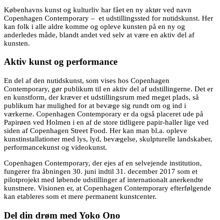
Københavns kunst og kulturliv har fået en ny aktør ved navn
Copenhagen Contemporary – et udstillingssted for nutidskunst. Her
kan folk i alle aldre komme og opleve kunsten på en ny og
anderledes måde, blandt andet ved selv at være en aktiv del af
kunsten.
Aktiv kunst og performance
En del af den nutidskunst, som vises hos Copenhagen
Contemporary, gør publikum til en aktiv del af udstillingerne. Det er
en kunstform, der kræver et udstillingsrum med meget plads, så
publikum har mulighed for at bevæge sig rundt om og ind i
værkerne. Copenhagen Contemporary er da også placeret ude på
Papirøen ved Holmen i en af de store tidligere papir-haller lige ved
siden af Copenhagen Street Food. Her kan man bl.a. opleve
kunstinstallationer med lys, lyd, bevægelse, skulpturelle landskaber,
performancekunst og videokunst.
Copenhagen Contemporary, der ejes af en selvejende institution,
fungerer fra åbningen 30. juni indtil 31. december 2017 som et
pilotprojekt med løbende udstillinger af internationalt anerkendte
kunstnere. Visionen er, at Copenhagen Contemporary efterfølgende
kan etableres som et mere permanent kunstcenter.
Del din drøm med Yoko Ono