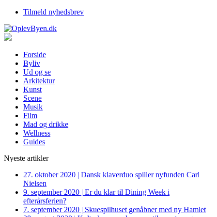
Tilmeld nyhedsbrev
Forside
Byliv
Ud og se
Arkitektur
Kunst
Scene
Musik
Film
Mad og drikke
Wellness
Guides
Nyeste artikler
27. oktober 2020
|
Dansk klaverduo spiller nyfunden Carl
Nielsen
9. september 2020
|
Er du klar til Dining Week i
efterårsferien?
7. september 2020
|
Skuespilhuset genåbner med ny Hamlet