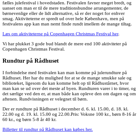
fælles julefestival i hovedstaden. Festivalen favner meget bredt, og
uanset om man er til de mere traditionsbundne arrangementer, de
børnevenlige eller de lidt alternative, så er der noget for enhver
smag. Aktiviteterne er spredt ud over hele København, men på
festivalens app kan man nemt finde rundt imellem de mange tiltag.
Læs om aktiviteterne på Copenhagen Christmas Festival her
.
Vi har plukket 3 gode bud blandt de mere end 100 aktiviteter på
Copenhagen Christmas Festival.
Rundtur på Rådhuset
I forbindelse med festivalen kan man komme på julerundture på
Rådhuset. Her har du mulighed for at se de mange smukke sale og
biblioteket, ligesom du kan komme helt op til Rådhustårnet, hvor
man kan se ud over det meste af byen. Rundturen varer i to timer, og
det særlige ved den er, at man både kan opleve den om dagen og om
aftenen. Rundvisningen er velegnet til børn.
Der er rundture på Rådhuset i december d. 6. kl. 15.00, d. 18. kl.
22.00 og d. 19. kl. 15.00 og 22.00.Pris: Voksne 100 kr., børn 8-16 år
60 kr., og børn 5-8 år 40 kr.
Billetter til rundtur på Rådhuset kan købes her.