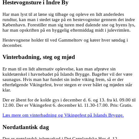
Hestevognsture i Indre By
Har man lyst til at læne sig tilbage og opleve en lidt anderledes
rundtur, kan man i stedet tage på en hestevognstur gennem det indre
København. Forestiller man sig turen med dalende sne og byens lys,
har man opskriften på en hyggelig eftermiddag midt i julevrimlen.
Hestevognene holder til ved Gammeltorv og kører hver søndag i
december.
Vinterbadning, steg og mjød
Er man til en lidt alternativ oplevelse, kan man afprøve sin
kuldetærskel i havnebadet på Islands Brygge. Bagefter vil der være
saunagus. Hvis man har fundet sin indre viking frem, så er der
efterfølgende Vikingefest, hvor stegen er over bålet og mjøden står
klar.
Der er åbent for de kolde gys i december d. 6. og 13. fra kl. 09.00 til
12.00. Der er Vikingefest 6. december kl. 11.30-17.00. Pris: Gratis.
Læs mere om vinterbadning og Vikingefest på Islands Brygge.
Nordatlantisk dag
Der er grønlandsk julemarked i Det Grønlandske Hus d. 12.