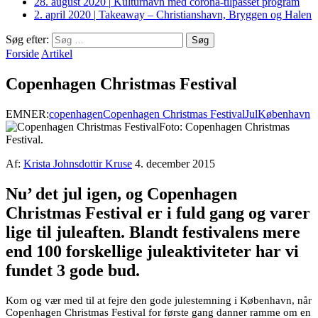
28. august 2020
|
Kulturhavn med corona-tilpasset program
2. april 2020
|
Takeaway – Christianshavn, Bryggen og Halen
Søg efter:
Forside
Artikel
Copenhagen Christmas Festival
EMNER:
copenhagen
Copenhagen Christmas Festival
Jul
København
Foto: Copenhagen Christmas
Festival.
Af:
Krista Johnsdottir Kruse
4. december 2015
Nu’ det jul igen, og Copenhagen
Christmas Festival er i fuld gang og varer
lige til juleaften. Blandt festivalens mere
end 100 forskellige juleaktiviteter har vi
fundet 3 gode bud.
Kom og vær med til at fejre den gode julestemning i København, når
Copenhagen Christmas Festival for første gang danner ramme om en