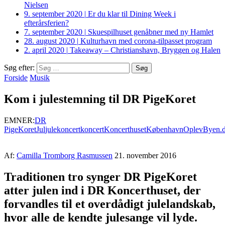
Nielsen
9. september 2020
|
Er du klar til Dining Week i
efterårsferien?
7. september 2020
|
Skuespilhuset genåbner med ny Hamlet
28. august 2020
|
Kulturhavn med corona-tilpasset program
2. april 2020
|
Takeaway – Christianshavn, Bryggen og Halen
Søg efter:
Forside
Musik
Kom i julestemning til DR PigeKoret
EMNER:
DR
PigeKoret
Jul
julekoncert
koncert
Koncerthuset
København
OplevByen.
Af:
Camilla Tromborg Rasmussen
21. november 2016
Traditionen tro synger DR PigeKoret
atter julen ind i DR Koncerthuset, der
forvandles til et overdådigt julelandskab,
hvor alle de kendte julesange vil lyde.