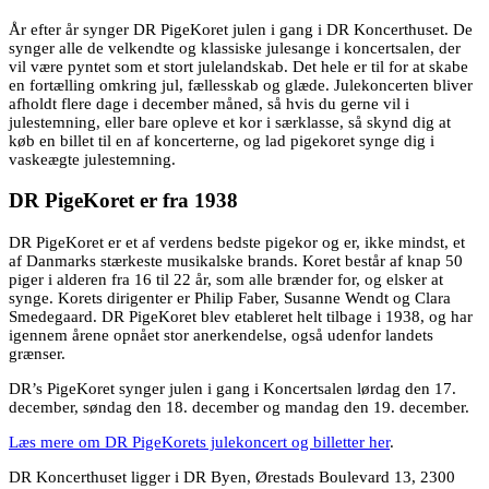
År efter år synger DR PigeKoret julen i gang i DR Koncerthuset. De
synger alle de velkendte og klassiske julesange i koncertsalen, der
vil være pyntet som et stort julelandskab. Det hele er til for at skabe
en fortælling omkring jul, fællesskab og glæde. Julekoncerten bliver
afholdt flere dage i december måned, så hvis du gerne vil i
julestemning, eller bare opleve et kor i særklasse, så skynd dig at
køb en billet til en af koncerterne, og lad pigekoret synge dig i
vaskeægte julestemning.
DR PigeKoret er fra 1938
DR PigeKoret er et af verdens bedste pigekor og er, ikke mindst, et
af Danmarks stærkeste musikalske brands. Koret består af knap 50
piger i alderen fra 16 til 22 år, som alle brænder for, og elsker at
synge. Korets dirigenter er Philip Faber, Susanne Wendt og Clara
Smedegaard. DR PigeKoret blev etableret helt tilbage i 1938, og har
igennem årene opnået stor anerkendelse, også udenfor landets
grænser.
DR’s PigeKoret synger julen i gang i Koncertsalen lørdag den 17.
december, søndag den 18. december og mandag den 19. december.
Læs mere om DR PigeKorets julekoncert og billetter her
.
DR Koncerthuset ligger i DR Byen, Ørestads Boulevard 13, 2300