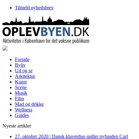
Tilmeld nyhedsbrev
Forside
Byliv
Ud og se
Arkitektur
Kunst
Scene
Musik
Film
Mad og drikke
Wellness
Guides
Nyeste artikler
27. oktober 2020
|
Dansk klaverduo spiller nyfunden Carl