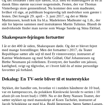
Og det fortsætter i den nye sæson, bl.a. med en teaterudgave af én af
dansk films største succeser nogensinde, Festen, der var Thomas
Vinterbergs store gennembrud. Nu kommer den som madteater,
hvilket vil sige, at publikum bogstavelig talt medvirker som gæster i
festen. Det foregår 29. april – 3. juni 2017, og det er Mette
Martinussen, kendt kok fra bl.a. Madeleines Madteater og 1.th., der
står for løjerne sammen med instruktøren Martin Tulinius. Blandt de
medvirkende finder man navne som Waage Sandø og Stina Ekblad.
Shakespeare-fejringen fortsætter
I år er det 400 år siden, Shakespeare døde. Og det er blevet fejret
med mange forestillinger. Men det fortsætter i 2017, da Teater
Republique sætter alle sejl til med Et vintereventyr, instrueret af
Katrine Wiedemann og med Sofie Gråbøl, Olaf Johannessen og
Birthe Neumann på rollelisten. Eventyret, der handler om jalousi,
kærlighed, svigt og tilgivelse, er i hvert fald én af mine personlige
favoritter på forhånd.
Dekalog: En TV-serie bliver til et teaterstykke
Stykket, der handler om, hvordan vi i nutiden håndterer de 10 bud,
var en kæmpesucces, da polakken Kieslowski lavede tv-serien i 10
afsnit (ét om hvert bud) i 1989. Nu er det Betty Nansen Teatret, der
sætter stykket op med manuskript af Koen Tachelet, instrueret af
Jacob Schokking og med bl.a. Bodil Jørgensen, Søren Sætter-Lassen,