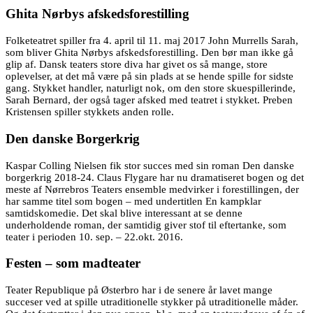
Ghita Nørbys afskedsforestilling
Folketeatret spiller fra 4. april til 11. maj 2017 John Murrells Sarah,
som bliver Ghita Nørbys afskedsforestilling. Den bør man ikke gå
glip af. Dansk teaters store diva har givet os så mange, store
oplevelser, at det må være på sin plads at se hende spille for sidste
gang. Stykket handler, naturligt nok, om den store skuespillerinde,
Sarah Bernard, der også tager afsked med teatret i stykket. Preben
Kristensen spiller stykkets anden rolle.
Den danske Borgerkrig
Kaspar Colling Nielsen fik stor succes med sin roman Den danske
borgerkrig 2018-24. Claus Flygare har nu dramatiseret bogen og det
meste af Nørrebros Teaters ensemble medvirker i forestillingen, der
har samme titel som bogen – med undertitlen En kampklar
samtidskomedie. Det skal blive interessant at se denne
underholdende roman, der samtidig giver stof til eftertanke, som
teater i perioden 10. sep. – 22.okt. 2016.
Festen – som madteater
Teater Republique på Østerbro har i de senere år lavet mange
succeser ved at spille utraditionelle stykker på utraditionelle måder.