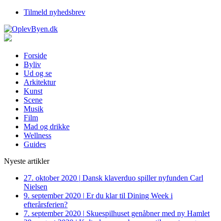
Tilmeld nyhedsbrev
Forside
Byliv
Ud og se
Arkitektur
Kunst
Scene
Musik
Film
Mad og drikke
Wellness
Guides
Nyeste artikler
27. oktober 2020
|
Dansk klaverduo spiller nyfunden Carl
Nielsen
9. september 2020
|
Er du klar til Dining Week i
efterårsferien?
7. september 2020
|
Skuespilhuset genåbner med ny Hamlet