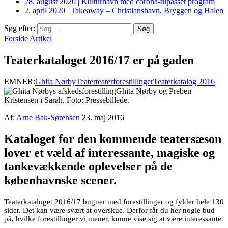
28. august 2020
|
Kulturhavn med corona-tilpasset program
2. april 2020
|
Takeaway – Christianshavn, Bryggen og Halen
Søg efter:
Forside
Artikel
Teaterkataloget 2016/17 er på gaden
EMNER:
Ghita Nørby
Teater
teaterforestillinger
Teaterkatalog 2016
Ghita Nørby og Preben
Kristensen i Sarah. Foto: Pressebillede.
Af:
Arne Bak-Sørensen
23. maj 2016
Kataloget for den kommende teatersæson
lover et væld af interessante, magiske og
tankevækkende oplevelser på de
københavnske scener.
Teaterkataloget 2016/17 bugner med forestillinger og fylder hele 130
sider. Det kan være svært at overskue. Derfor får du her nogle bud
på, hvilke forestillinger vi mener, kunne vise sig at være interessante.