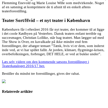
Flemming Enevold og Marie Louise Wille som medvirkende. Noget
af en satsning at komprimere de ti afsnit til en enkelt aftens
teaterforestilling.
Teater Sort/Hvid – et nyt teater i København
København får i efteråret 2016 får nyt teater, der kommer til at ligge
i det coole Kødbyen på Vesterbro. Dansk teaters enfant terrible og
succesmager, Christian Lollike, står bag teatret. Man lægger ud med
The Show is Over, en kavalkade på ikke mindre end fem
forestillinger, der afsøger temaet ”Tænk, hvis vi er dem, som inderst
inde ved, at vi har spillet fallit. At jorden, klimaet, flygtninge-krisen,
overbefolkningen, forbruget, DET HELE, er ved at bukke under”.
Læs selv videre om den kommende sæsons forestillinger i
Teaterkataloget 2016/17 her.
Bestiller du mindst tre forestillinger, gives der rabat.
Relaterede artikler