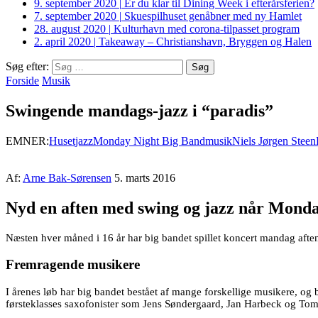
9. september 2020
|
Er du klar til Dining Week i efterårsferien?
7. september 2020
|
Skuespilhuset genåbner med ny Hamlet
28. august 2020
|
Kulturhavn med corona-tilpasset program
2. april 2020
|
Takeaway – Christianshavn, Bryggen og Halen
Søg efter:
Forside
Musik
Swingende mandags-jazz i “paradis”
EMNER:
Huset
jazz
Monday Night Big Band
musik
Niels Jørgen Steen
Af:
Arne Bak-Sørensen
5. marts 2016
Nyd en aften med swing og jazz når Monda
Næsten hver måned i 16 år har big bandet spillet koncert mandag aften
Fremragende musikere
I årenes løb har big bandet bestået af mange forskellige musikere, og 
førsteklasses saxofonister som Jens Søndergaard, Jan Harbeck og Tom