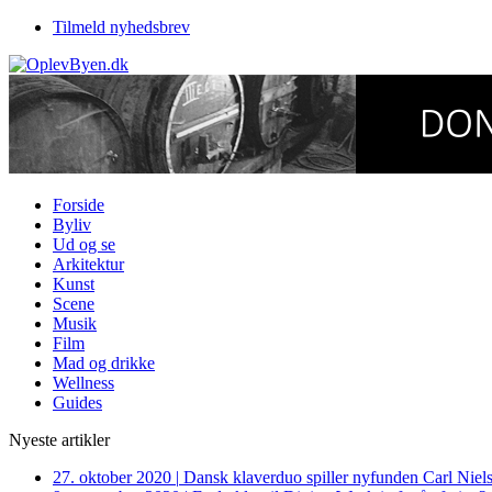
Tilmeld nyhedsbrev
Forside
Byliv
Ud og se
Arkitektur
Kunst
Scene
Musik
Film
Mad og drikke
Wellness
Guides
Nyeste artikler
27. oktober 2020
|
Dansk klaverduo spiller nyfunden Carl Niel