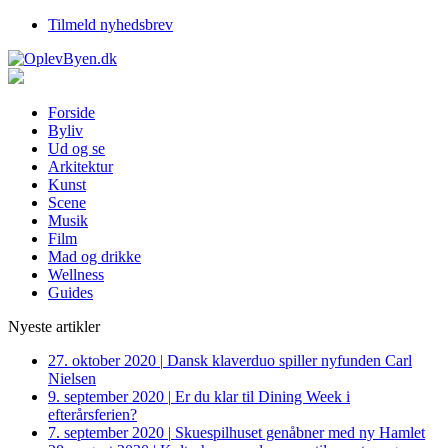
Tilmeld nyhedsbrev
Forside
Byliv
Ud og se
Arkitektur
Kunst
Scene
Musik
Film
Mad og drikke
Wellness
Guides
Nyeste artikler
27. oktober 2020
|
Dansk klaverduo spiller nyfunden Carl
Nielsen
9. september 2020
|
Er du klar til Dining Week i
efterårsferien?
7. september 2020
|
Skuespilhuset genåbner med ny Hamlet