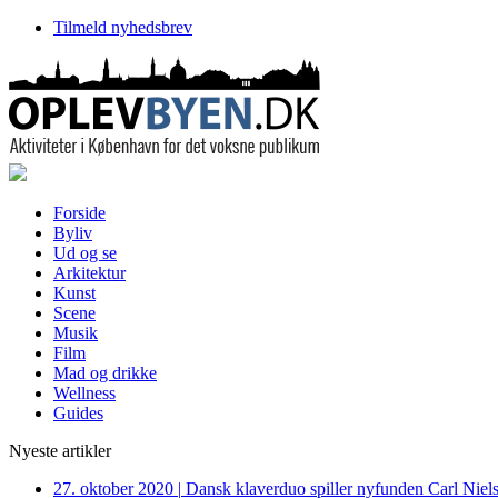
Tilmeld nyhedsbrev
Forside
Byliv
Ud og se
Arkitektur
Kunst
Scene
Musik
Film
Mad og drikke
Wellness
Guides
Nyeste artikler
27. oktober 2020
|
Dansk klaverduo spiller nyfunden Carl Niel