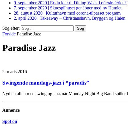
9. september 2020
|
Er du klar til Dining Week i efterårsferien?
7. september 2020
|
Skuespilhuset genåbner med ny Hamlet
28. august 2020
|
Kulturhavn med corona-tilpasset program
2. april 2020
|
Takeaway – Christianshavn, Bryggen og Halen
Søg efter:
Forside
Paradise Jazz
Paradise Jazz
5. marts 2016
Swingende mandags-jazz i “paradis”
Nyd en aften med swing og jazz når Monday Night Big Band spiller 
Annonce
Spot on