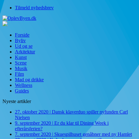
Tilmeld nyhedsbrev
Forside
Byliv
Ud og se
Arkitektur
Kunst
Scene
Musik
Film
Mad og drikke
Wellness
Guides
Nyeste artikler
27. oktober 2020
|
Dansk klaverduo spiller nyfunden Carl
Nielsen
9. september 2020
|
Er du klar til Dining Week i
efterårsferien?
7. september 2020
|
Skuespilhuset genåbner med ny Hamlet