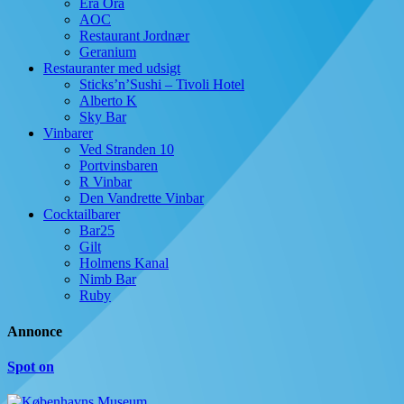
Era Ora
AOC
Restaurant Jordnær
Geranium
Restauranter med udsigt
Sticks’n’Sushi – Tivoli Hotel
Alberto K
Sky Bar
Vinbarer
Ved Stranden 10
Portvinsbaren
R Vinbar
Den Vandrette Vinbar
Cocktailbarer
Bar25
Gilt
Holmens Kanal
Nimb Bar
Ruby
Annonce
Spot on