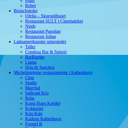
Pluto
Rebel
Brunchsteder
Ofelia – Skuespilhuset
Restaurant SULT i Cinemateket
Nimb
Restaurant Paustian
Restaurant Julian
Latinamerikanske spisesteder
Taller
Condesa Bar & Spiseri
BarBurrito
Llama
Hija de Sanchez
Michelinstjerne restauranterne i København
Clou
Studio
Marchal
Søllerød Kro
Relæ
Kong Hans Kælder
Kokkeriet
Kiin Kiin
Kadeau København
Formel B