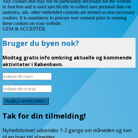
Any cookies that may not be particularly necessary for the website
to function and is used specifically to collect user personal data via
analytics, ads, other embedded contents are termed as non-necessary
cookies. It is mandatory to procure user consent prior to running
these cookies on your website.
GEM & ACCEPTÈR
Bruger du byen nok?
Modtag gratis info omkring aktuelle og kommende
aktiviteter i København.
TILMELD NYHEDSBREV
Tak for din tilmelding!
Nyhedsbrevet udsendes 1-2 gange om måneden og kan
til en hver tid afmeldes.