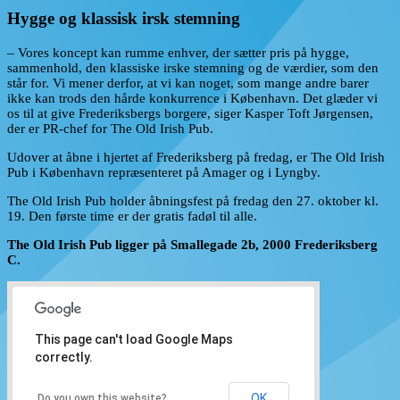
Hygge og klassisk irsk stemning
– Vores koncept kan rumme enhver, der sætter pris på hygge,
sammenhold, den klassiske irske stemning og de værdier, som den
står for. Vi mener derfor, at vi kan noget, som mange andre barer
ikke kan trods den hårde konkurrence i København. Det glæder vi
os til at give Frederiksbergs borgere, siger Kasper Toft Jørgensen,
der er PR-chef for The Old Irish Pub.
Udover at åbne i hjertet af Frederiksberg på fredag, er The Old Irish
Pub i København repræsenteret på Amager og i Lyngby.
The Old Irish Pub holder åbningsfest på fredag den 27. oktober kl.
19. Den første time er der gratis fadøl til alle.
The Old Irish Pub ligger på Smallegade 2b, 2000 Frederiksberg
C.
This page can't load Google Maps
correctly.
OK
Do you own this website?