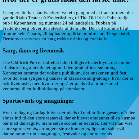
I længere tid har håndværkere været i gang med at transformere det
gamle Rialto Teater på Frederiksberg til The Old Irish Pubs tredje
pub i København, og nummer 24 på landsplan. Pubben på
Frederiksberg bliver den største af dem alle. Den vil komme til at
rumme hele 7 barer, 20 taphaner og ikke mindre end 35 specialøl.
Derudover serveres en lang række drinks og cocktails.
Sang, dans og livemusik
The Old Irish Pub er indrettet i den tidligere teaterfoyer, der emmer
af historie og autenticitet og nu i den grad af irsk stemning.
Konceptet rammer det voksne publikum, der ønsker en god fest,
hvor der kan synges og danses til klassiske sing-alongs, hvor der er
irsk livemusik, men hvor der også er plads til at mødes med
vennerne til en fodboldkamp på storskærm.
Sportsevents og smagninger
Hver fredag og lørdag bliver der plads til endnu flere gæster, når der
åbnes ind til den store teatersal, der er blevet omdannet til en kæmpe
bar med dansegulv, mens selve scenen er bevaret. Her vil man vise
store sportsevents, arrangere større koncerter, ligesom salen vil
danne ramme om smagninger, festivaler og andre events.