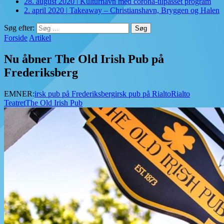
28. august 2020
|
Kulturhavn med corona-tilpasset program
2. april 2020
|
Takeaway – Christianshavn, Bryggen og Halen
Søg efter:
Forside
Artikel
Nu åbner The Old Irish Pub på
Frederiksberg
EMNER:
irsk pub på Frederiksberg
irsk pub på Rialto
Rialto
Teatret
The Old Irish Pub