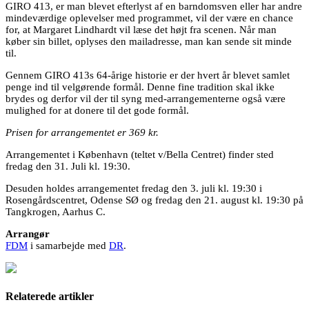
GIRO 413, er man blevet efterlyst af en barndomsven eller har andre
mindeværdige oplevelser med programmet, vil der være en chance
for, at Margaret Lindhardt vil læse det højt fra scenen. Når man
køber sin billet, oplyses den mailadresse, man kan sende sit minde
til.
Gennem GIRO 413s 64-årige historie er der hvert år blevet samlet
penge ind til velgørende formål. Denne fine tradition skal ikke
brydes og derfor vil der til syng med-arrangementerne også være
mulighed for at donere til det gode formål.
Prisen for arrangementet er 369 kr.
Arrangementet i København (teltet v/Bella Centret) finder sted
fredag den 31. Juli kl. 19:30.
Desuden holdes arrangementet fredag den 3. juli kl. 19:30 i
Rosengårdscentret, Odense SØ og fredag den 21. august kl. 19:30 på
Tangkrogen, Aarhus C.
Arrangør
FDM
i samarbejde med
DR
.
Relaterede artikler