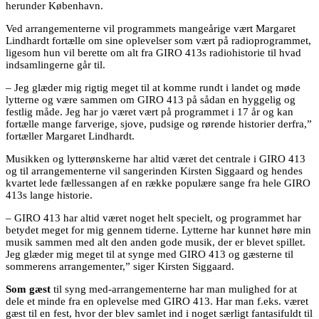
herunder København.
Ved arrangementerne vil programmets mangeårige vært Margaret
Lindhardt fortælle om sine oplevelser som vært på radioprogrammet,
ligesom hun vil berette om alt fra GIRO 413s radiohistorie til hvad
indsamlingerne går til.
– Jeg glæder mig rigtig meget til at komme rundt i landet og møde
lytterne og være sammen om GIRO 413 på sådan en hyggelig og
festlig måde. Jeg har jo været vært på programmet i 17 år og kan
fortælle mange farverige, sjove, pudsige og rørende historier derfra,”
fortæller Margaret Lindhardt.
Musikken og lytterønskerne har altid været det centrale i GIRO 413
og til arrangementerne vil sangerinden Kirsten Siggaard og hendes
kvartet lede fællessangen af en række populære sange fra hele GIRO
413s lange historie.
– GIRO 413 har altid været noget helt specielt, og programmet har
betydet meget for mig gennem tiderne. Lytterne har kunnet høre min
musik sammen med alt den anden gode musik, der er blevet spillet.
Jeg glæder mig meget til at synge med GIRO 413 og gæsterne til
sommerens arrangementer,” siger Kirsten Siggaard.
Som gæst
til syng med-arrangementerne har man mulighed for at
dele et minde fra en oplevelse med GIRO 413. Har man f.eks. været
gæst til en fest, hvor der blev samlet ind i noget særligt fantasifuldt til