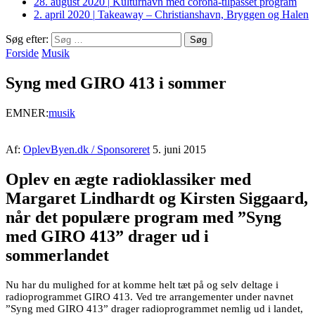
28. august 2020
|
Kulturhavn med corona-tilpasset program
2. april 2020
|
Takeaway – Christianshavn, Bryggen og Halen
Søg efter:
Forside
Musik
Syng med GIRO 413 i sommer
EMNER:
musik
Af:
OplevByen.dk / Sponsoreret
5. juni 2015
Oplev en ægte radioklassiker med
Margaret Lindhardt og Kirsten Siggaard,
når det populære program med ”Syng
med GIRO 413” drager ud i
sommerlandet
Nu har du mulighed for at komme helt tæt på og selv deltage i
radioprogrammet GIRO 413. Ved tre arrangementer under navnet
”Syng med GIRO 413” drager radioprogrammet nemlig ud i landet,