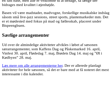
en fast base, men alle er velkomne til at deltage, så længe der
bidrages med kvalitet i øjenhøjde.
Basen vil være madstader, madvogne, forskellige musikalske indslag
såsom små live-jazz sessions, street sports, plantemarkeder mm. Det
er et mødested med fokus på mad og fællesskab, placeret under
Bispeengbuen.
Særlige arrangementer
Ud over de almindelige aktiviteter afvikles i løbet af sæsonen
særarrangementer, som Kaffens Dag og Påskemarked 16. april,
Vinfest 30. april, Flødedag 7. maj, Brødets Dag 14. maj og ”Øl i
Kødbyen” 28. maj.
Læs mere om alle arrangementerne her
. Der er allerede planlagt
aktiviteter for hele sæsonen, så det er bare med at få noteret det mest
interessante i din kalender.