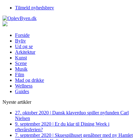
Tilmeld nyhedsbrev
Forside
Byliv
Ud og se
Arkitektur
Kunst
Scene
Musik
Film
Mad og drikke
Wellness
Guides
Nyeste artikler
27. oktober 2020
|
Dansk klaverduo spiller nyfunden Carl
Nielsen
9. september 2020
|
Er du klar til Dining Week i
efterårsferien?
7. september 2020
|
Skuespilhuset genåbner med ny Hamlet