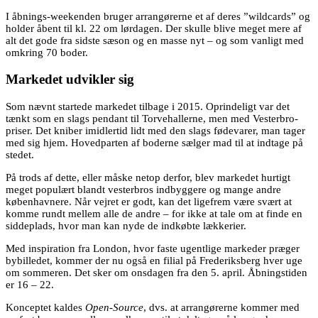
I åbnings-weekenden bruger arrangørerne et af deres ”wildcards” og
holder åbent til kl. 22 om lørdagen. Der skulle blive meget mere af
alt det gode fra sidste sæson og en masse nyt – og som vanligt med
omkring 70 boder.
Markedet udvikler sig
Som nævnt startede markedet tilbage i 2015. Oprindeligt var det
tænkt som en slags pendant til Torvehallerne, men med Vesterbro-
priser. Det kniber imidlertid lidt med den slags fødevarer, man tager
med sig hjem. Hovedparten af boderne sælger mad til at indtage på
stedet.
På trods af dette, eller måske netop derfor, blev markedet hurtigt
meget populært blandt vesterbros indbyggere og mange andre
københavnere. Når vejret er godt, kan det ligefrem være svært at
komme rundt mellem alle de andre – for ikke at tale om at finde en
siddeplads, hvor man kan nyde de indkøbte lækkerier.
Med inspiration fra London, hvor faste ugentlige markeder præger
bybilledet, kommer der nu også en filial på Frederiksberg hver uge
om sommeren. Det sker om onsdagen fra den 5. april. Åbningstiden
er 16 – 22.
Konceptet kaldes
Open-Source
, dvs. at arrangørerne kommer med