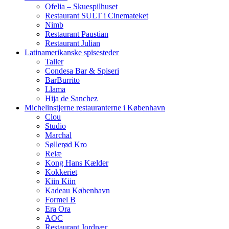
Ofelia – Skuespilhuset
Restaurant SULT i Cinemateket
Nimb
Restaurant Paustian
Restaurant Julian
Latinamerikanske spisesteder
Taller
Condesa Bar & Spiseri
BarBurrito
Llama
Hija de Sanchez
Michelinstjerne restauranterne i København
Clou
Studio
Marchal
Søllerød Kro
Relæ
Kong Hans Kælder
Kokkeriet
Kiin Kiin
Kadeau København
Formel B
Era Ora
AOC
Restaurant Jordnær