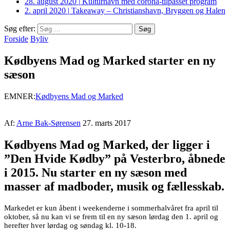
28. august 2020
|
Kulturhavn med corona-tilpasset program
2. april 2020
|
Takeaway – Christianshavn, Bryggen og Halen
Søg efter:
Forside
Byliv
Kødbyens Mad og Marked starter en ny
sæson
EMNER:
Kødbyens Mad og Marked
Af:
Arne Bak-Sørensen
27. marts 2017
Kødbyens Mad og Marked, der ligger i
”Den Hvide Kødby” på Vesterbro, åbnede
i 2015. Nu starter en ny sæson med
masser af madboder, musik og fællesskab.
Markedet er kun åbent i weekenderne i sommerhalvåret fra april til
oktober, så nu kan vi se frem til en ny sæson lørdag den 1. april og
herefter hver lørdag og søndag kl. 10-18.