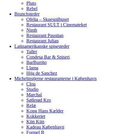
Pluto
Rebel
Brunchsteder
Ofelia – Skuespilhuset
Restaurant SULT i Cinemateket
Nimb
Restaurant Paustian
Restaurant Julian
Latinamerikanske spisesteder
Taller
Condesa Bar & Spiseri
BarBurrito
Llama
Hija de Sanchez
Michelinstjerne restauranterne i København
Clou
Studio
Marchal
Søllerød Kro
Relæ
Kong Hans Kælder
Kokkeriet
Kiin Kiin
Kadeau København
Formel B