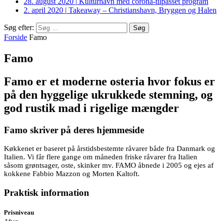
28. august 2020
|
Kulturhavn med corona-tilpasset program
2. april 2020
|
Takeaway – Christianshavn, Bryggen og Halen
Søg efter:
Forside
Famo
Famo
Famo er et moderne osteria hvor fokus er
på den hyggelige ukrukkede stemning, og
god rustik mad i rigelige mængder
Famo skriver på deres hjemmeside
Køkkenet er baseret på årstidsbestemte råvarer både fra Danmark og
Italien. Vi får flere gange om måneden friske råvarer fra Italien
såsom grøntsager, oste, skinker mv. FAMO åbnede i 2005 og ejes af
kokkene Fabbio Mazzon og Morten Kaltoft.
Praktisk information
Prisniveau