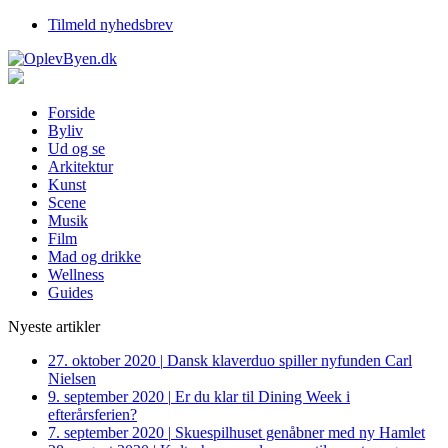
Tilmeld nyhedsbrev
Forside
Byliv
Ud og se
Arkitektur
Kunst
Scene
Musik
Film
Mad og drikke
Wellness
Guides
Nyeste artikler
27. oktober 2020
|
Dansk klaverduo spiller nyfunden Carl
Nielsen
9. september 2020
|
Er du klar til Dining Week i
efterårsferien?
7. september 2020
|
Skuespilhuset genåbner med ny Hamlet