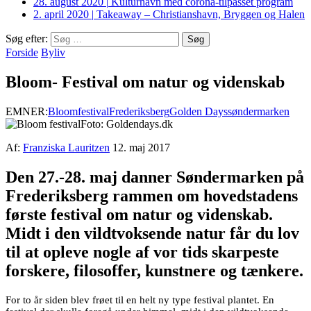
28. august 2020
|
Kulturhavn med corona-tilpasset program
2. april 2020
|
Takeaway – Christianshavn, Bryggen og Halen
Søg efter:
Forside
Byliv
Bloom- Festival om natur og videnskab
EMNER:
Bloom
festival
Frederiksberg
Golden Days
søndermarken
Foto: Goldendays.dk
Af:
Franziska Lauritzen
12. maj 2017
Den 27.-28. maj danner Søndermarken på
Frederiksberg rammen om hovedstadens
første festival om natur og videnskab.
Midt i den vildtvoksende natur får du lov
til at opleve nogle af vor tids skarpeste
forskere, filosoffer, kunstnere og tænkere.
For to år siden blev frøet til en helt ny type festival plantet. En