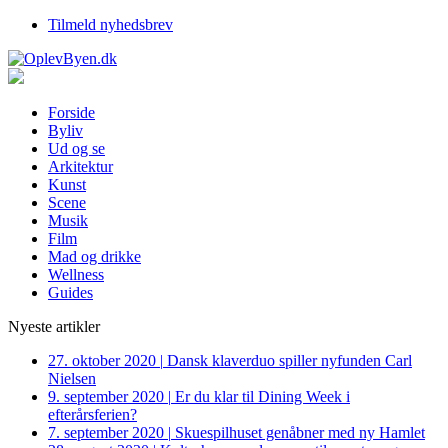
Tilmeld nyhedsbrev
Forside
Byliv
Ud og se
Arkitektur
Kunst
Scene
Musik
Film
Mad og drikke
Wellness
Guides
Nyeste artikler
27. oktober 2020
|
Dansk klaverduo spiller nyfunden Carl
Nielsen
9. september 2020
|
Er du klar til Dining Week i
efterårsferien?
7. september 2020
|
Skuespilhuset genåbner med ny Hamlet