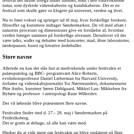
festival der skulle foregå under himmel, midt i den vildtvoksende
natur, som dyrkede videnskaberne og kundskaberne. Det er en
festival som skulle gøre os klogere på universet, verden og livet.
Nu er frøet vokset og springer ud til maj, hvor forskellige forskere,
filosoffer og kunstnere indtager Søndermarken. De vil med afsæt i
naturens processer og dimensioner give en forståelse af, hvordan
verden hænger sammen på forskellige niveauer. Derudover vil der
være talks, walks og debatter med koncerter, mad, åbne laboratorier,
tænkepauser, kunst og kreative åndehuller.
Store navne
Allerede nu kan det slås fast at medvirkende under festivalen er
palæopatolog og BBC- programvært Alice Roberts,
evolutionsprofessor Daniel Lieberman fra Harvard University,
forfatter og videnskabsjournalist Tor Nørretranders, dokumentarist
Phie Ambo, kunstner Søren Dahlgaard, Mikkel Lau- Mikkelsen fra
Byhøst og professor i antropologi Rane Willerslev.
Der vil løbende blive præsenteret flere navne.
Festivalen finder sted d. 27.- 28. maj i Søndermarken på
Frederiksberg.
Det er gratis at deltage, så alle kan være med.
Ønsker du at vide mere om festivalen og blive opdateret på flere