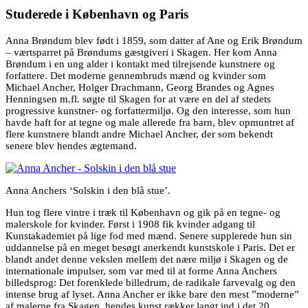
Studerede i København og Paris
Anna Brøndum blev født i 1859, som datter af Ane og Erik Brøndum
– værtsparret på Brøndums gæstgiveri i Skagen. Her kom Anna
Brøndum i en ung alder i kontakt med tilrejsende kunstnere og
forfattere. Det moderne gennembruds mænd og kvinder som
Michael Ancher, Holger Drachmann, Georg Brandes og Agnes
Henningsen m.fl. søgte til Skagen for at være en del af stedets
progressive kunstner- og forfattermiljø. Og den interesse, som hun
havde haft for at tegne og male allerede fra barn, blev opmuntret af
flere kunstnere blandt andre Michael Ancher, der som bekendt
senere blev hendes ægtemand.
Anna Anchers ‘Solskin i den blå stue’.
Hun tog flere vintre i træk til København og gik på en tegne- og
malerskole for kvinder. Først i 1908 fik kvinder adgang til
Kunstakademiet på lige fod med mænd. Senere supplerede hun sin
uddannelse på en meget besøgt anerkendt kunstskole i Paris. Det er
blandt andet denne vekslen mellem det nære miljø i Skagen og de
internationale impulser, som var med til at forme Anna Anchers
billedsprog: Det forenklede billedrum, de radikale farvevalg og den
intense brug af lyset. Anna Ancher er ikke bare den mest ”moderne”
af malerne fra Skagen, hendes kunst rækker langt ind i det 20.