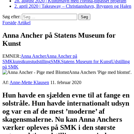
28. august 2020
|
Kulturhavn med corona-tilpasset program
2. april 2020
|
Takeaway – Christianshavn, Bryggen og Halen
Søg efter:
Forside
Artikel
Anna Ancher på Statens Museum for
Kunst
EMNER:
Anna Ancher
Anna Ancher på
SMK
kunst
kunstudstilling
SMK
Statens Museum for Kunst
Udstilling
på SMK
Anna Anchers 'Pige med blomst'.
Af:
Anne-Mette Klausen
11. februar 2020
Hun havde en sjælden evne til at fange en
solstråle. Hun havde internationalt udsyn
og var en af de mest ’moderne’ af
skagensmalerne. Nu kan Anna Anchers
værker opleves på SMK i den største