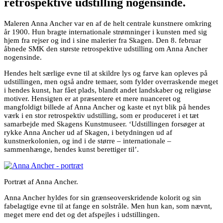
retrospektive udstilling nogensinde.
Maleren Anna Ancher var en af de helt centrale kunstnere omkring
år 1900. Hun bragte internationale strømninger i kunsten med sig
hjem fra rejser og ind i sine malerier fra Skagen. Den 8. februar
åbnede SMK den største retrospektive udstilling om Anna Ancher
nogensinde.
Hendes helt særlige evne til at skildre lys og farve kan opleves på
udstillingen, men også andre temaer, som fylder overraskende meget
i hendes kunst, har fået plads, blandt andet landskaber og religiøse
motiver. Hensigten er at præsentere et mere nuanceret og
mangfoldigt billede af Anna Ancher og kaste et nyt blik på hendes
værk i en stor retrospektiv udstilling, som er produceret i et tæt
samarbejde med Skagens Kunstmuseer. ‘Udstillingen forsøger at
rykke Anna Ancher ud af Skagen, i betydningen ud af
kunstnerkolonien, og ind i de større – internationale –
sammenhænge, hendes kunst berettiger til’.
Portræt af Anna Ancher.
Anna Ancher hyldes for sin grænseoverskridende kolorit og sin
fabelagtige evne til at fange en solstråle. Men hun kan, som nævnt,
meget mere end det og det afspejles i udstillingen.