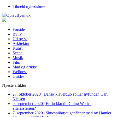
Tilmeld nyhedsbrev
Forside
Byliv
Ud og se
Arkitektur
Kunst
Scene
Musik
Film
Mad og drikke
Wellness
Guides
Nyeste artikler
27. oktober 2020
|
Dansk klaverduo spiller nyfunden Carl
Nielsen
9. september 2020
|
Er du klar til Dining Week i
efterårsferien?
7. september 2020
|
Skuespilhuset genåbner med ny Hamlet