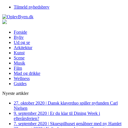
Tilmeld nyhedsbrev
Forside
Byliv
Ud og se
Arkitektur
Kunst
Scene
Musik
Film
Mad og drikke
Wellness
Guides
Nyeste artikler
27. oktober 2020
|
Dansk klaverduo spiller nyfunden Carl
Nielsen
9. september 2020
|
Er du klar til Dining Week i
efterårsferien?
7. september 2020
|
Skuespilhuset genåbner med ny Hamlet