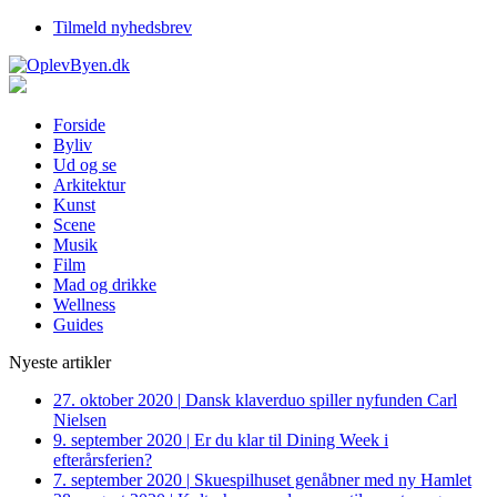
Tilmeld nyhedsbrev
Forside
Byliv
Ud og se
Arkitektur
Kunst
Scene
Musik
Film
Mad og drikke
Wellness
Guides
Nyeste artikler
27. oktober 2020
|
Dansk klaverduo spiller nyfunden Carl
Nielsen
9. september 2020
|
Er du klar til Dining Week i
efterårsferien?
7. september 2020
|
Skuespilhuset genåbner med ny Hamlet