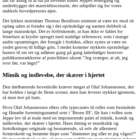
talt får alting til at stå på hovedet under Jeppes rettergang og
underbygger det mareridtsscenarie, der udspiller sig for vores
stakkels hovedpersons øjne.
Det lykkes instruktør Thomas Bendixen eminent at være tro mod sit
oplæg uden at fortabe sig i det oprindelige og næsten dobbelt så
lange manuskript. Det er forfriskende, at han ikke er faldet for
fristelsen at krydre sproget med nutidige referencer, som i mange
andre opsætninger, der foregår i fortiden, ellers synes at være en
yndet genvej til billige grin. I stedet kommer stykkets oprindelige
humor til sin ret og udløser gang på gang latterbølger henover
publikumsrækkerne af punchlines såsom ”Jeg sværger, at alt, jeg
svor før, var løgn!”
Mimik og indlevelse, der skærer i hjertet
Den titelbærende hovedrolle kræver meget af Olaf Johannessen, der
har bolden i langt de fleste scener, men han leverer stykket igennem,
så man tror på ham.
Hvor Olaf Johannessen ellers ofte typecastes til roller som besindede
og fåmælte forretningsmænd som i ’Broen III’, får han i rollen som
Jeppe lov til at male med en imponerende palet af mimik, komik og
indlevelse, der skærer i hjertet. Hans timing er musikalsk og
fortolkninger originale og besnærende, så selv de allermest
fortærskede og berømte linjer som ”drømmer jeg eller er jeg vågen?”
får troværdighed og liv, så man som publikum snart glemmer at have