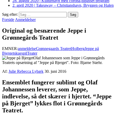
28. august 2020
|
Kulturhavn med corona-tilpasset program
2. april 2020
|
Takeaway – Christianshavn, Bryggen og Halen
Søg efter:
Forside
Anmeldelser
Original og besnærende Jeppe i
Grønnegårds Teatret
EMNER:
anmeldelse
Grønnegaards Teatret
Holberg
Jeppe på
Bjerget
skuespil
Teater
Olaf Johannessen som Jeppe i Grønnegårds
Teatrets opsætning af "Jeppe på Bjerget". Foto: Bjarne Stæhr.
Af:
Julie Rebecca Lybæk
30. juni 2016
Ensemblet fungerer sublimt og Olaf
Johannessen leverer, som Jeppe,
indlevelse, så det skærer i hjertet. “Jeppe
på Bjerget” lykkes flot i Grønnegårds
Teatret.