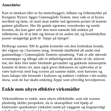
Anmeldelse
Kun et stenkast eller to fra metrobyggeri, bilkøer og folkemylder på
Kongens Nytorv ligger Grønnegårds Teatret, men væk er al byens
travlhed og larm, så snart man træder ind igennem porten til teatrets
grønne gårdhave. Her får gamle egetræer, rosenbuske og runde
brosten, der kan gøre selv den mest trænede lidt usikker på
stilletterne, én til at føle sig hensat til en anden tid, og bondeidyllen
passer unægteligt godt til ’Jeppe på bjerget’.
Holbergs næsten 300 år gamle komedie om den fordrukne bonde,
der vågner op i baronens seng, fremstår imidlertid alt andet end
gammeldags i Grønnegårds Teatrets opsætning. Væk er alle støvede
scenetæpper og tilbage står et stilladslignende skelet af råt, ufarvet
træ, der ikke blot lader blodrøde gevandter og gakkede danseoptrin
komme til deres ret, men også giver tilskueren en oplevelse af at
være halvvejs med bag scenen på samme måde, som baronen og
hans lakajer står fnisende i kulissen og trækker i trådene i det reality
show, som de har skabt omkring Jeppe som ufrivillig hovedperson.
Enkle men uhyre effektive virkemidler
Virkemidlerne er enkle, men uhyre effektfulde, som når scenen
pludselig skifter perspektiv, da to skuespillere ved hjælp af
klatreseler spankulerer vinkelret rundt på væggene og bogstaveligt