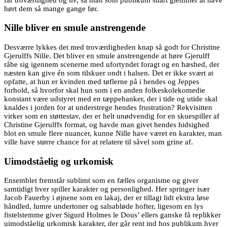
hørt dem så mange gange før.
Nille bliver en smule anstrengende
Desværre lykkes det med troværdigheden knap så godt for Christine
Gjerulffs Nille. Det bliver en smule anstrengende at høre Gjerulff
råbe sig igennem scenerne med ufortyndet foragt og en hæshed, der
næsten kan give én som tilskuer ondt i halsen. Det er ikke svært at
opfatte, at hun er kvinden med tøflerne på i hendes og Jeppes
forhold, så hvorfor skal hun som i en anden folkeskolekomedie
konstant være udstyret med en tæppebanker, der i tide og utide skal
knaldes i jorden for at understrege hendes frustration? Rekvisitten
virker som en støttestav, der er helt unødvendig for en skuespiller af
Christine Gjerulffs format, og havde man givet hendes hidsighed
blot en smule flere nuancer, kunne Nille have været en karakter, man
ville have større chance for at relatere til såvel som grine af.
Uimodståelig og urkomisk
Ensemblet fremstår sublimt som en fælles organisme og giver
samtidigt hver spiller karakter og personlighed. Her springer især
Jacob Fauerby i øjnene som en lakaj, der er tillagt lidt ekstra løse
håndled, lumre undertoner og salsabløde hofter, ligesom en lys
fistelstemme giver Sigurd Holmes le Dous’ ellers ganske få replikker
uimodståelig urkomisk karakter, der går rent ind hos publikum hver