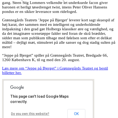
gang. Steen Stig Lommers velkendte let underkuede facon giver
baronen et herligt tøsedrenget twist, imens Peter Oliver Hansens
pondus er en sikker leverance som ridefoged.
Grønnegårds Teatrets ’Jeppe på Bjerget’ leverer kort sagt skuespil af
høj karat, der sammen med en intelligent og underholdende
indpakning i den grad gør Holbergs klassiker ære og værdighed, og
da det imaginære scenetæppe falder ned foran de skrå brædder,
sidder man som publikum tilbage med følelsen som efter et delikat
måltid – dejligt mæt, stimuleret på alle sanser og dog stadig sulten på
mere!
“Jeppe på Bjerget” spiller på Grønnegårds Teatret, Bredgade 66,
1260 København K, til og med den 20. august.
Læs mere om “Jeppe på Bjerget” i Grønnegårds Teatret og bestil
billetter her.
This page can't load Google Maps
correctly.
OK
Do you own this website?