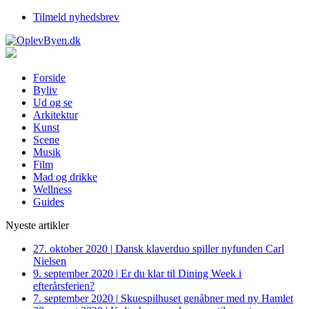
Tilmeld nyhedsbrev
Forside
Byliv
Ud og se
Arkitektur
Kunst
Scene
Musik
Film
Mad og drikke
Wellness
Guides
Nyeste artikler
27. oktober 2020
|
Dansk klaverduo spiller nyfunden Carl
Nielsen
9. september 2020
|
Er du klar til Dining Week i
efterårsferien?
7. september 2020
|
Skuespilhuset genåbner med ny Hamlet