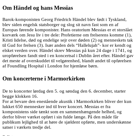
Om Händel og hans Messias
Barok-komponisten Georg Friedrich Händel blev født i Tyskland,
blev siden engelsk statsborger og slog sit navn fast som en af
Europas førende komponister. Hans oratorium Messias er et storslået
korværk om Jesu liv i tre dele: Profetierne om frelserens komme (1),
Kristi lidelse, død og endelige sejr over døden (2) og menneskets tak
til Gud for frelsen (3). Især anden dels “Hallelujah”- kor er kendt og
elsket verden over. Händel skrev Messias på kun 24 dage i 1741, og
uropførelsen fandt sted i en koncertsal i Dublin året efter. Händel gav
det meste af overskuddet til velgørenhed, blandt andet til opførelsen
af Foundling Hospital i London for hjemløse børn.
Om koncerterne i Marmorkirken
De to koncerter lørdag den 5. og søndag den 6. december, starter
begge klokken 16.
For at bevare den enestående akustik i Marmorkirken bliver der kun
lukket 650 mennesker ind til hver koncert. Messias er fra
komponistens side tænkt som en sammenhængende helhed, og
derfor bliver værket opført i sin fulde længe. På den måde får
publikum lejlighed til at høre de sjældent opførte, men underskønne
satser i værkets tredje del.