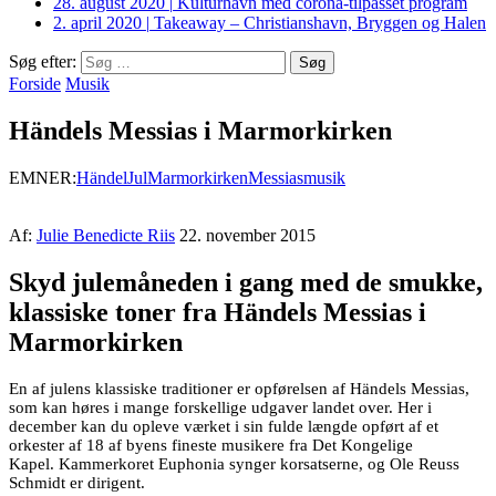
28. august 2020
|
Kulturhavn med corona-tilpasset program
2. april 2020
|
Takeaway – Christianshavn, Bryggen og Halen
Søg efter:
Forside
Musik
Händels Messias i Marmorkirken
EMNER:
Händel
Jul
Marmorkirken
Messias
musik
Af:
Julie Benedicte Riis
22. november 2015
Skyd julemåneden i gang med de smukke,
klassiske toner fra Händels Messias i
Marmorkirken
En af julens klassiske traditioner er opførelsen af Händels Messias,
som kan høres i mange forskellige udgaver landet over. Her i
december kan du opleve værket i sin fulde længde opført af et
orkester af 18 af byens fineste musikere fra Det Kongelige
Kapel. Kammerkoret Euphonia synger korsatserne, og Ole Reuss
Schmidt er dirigent.