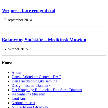
Wegner – bare een god stol
17. september 2014
Balance og Stofskifte – Medicinsk Museion
15. oktober 2015
Kunst
Arken
Dansk Arkitektur Center – DAC
Den Hirschsprungske samling
Designmuseum Danmark
Det Kongelige Bibliotek – Den Sorte Diamant
Københavns Museum
Louisiana
Nationalmuseet
Ny Carlsberg Glyptotek