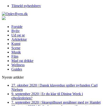
Tilmeld nyhedsbrev
Forside
Byliv
Ud og se
Arkitektur
Kunst
Scene
Musik
Film
Mad og drikke
Wellness
Guides
Nyeste artikler
27. oktober 2020
|
Dansk klaverduo spiller nyfunden Carl
Nielsen
9. september 2020
|
Er du klar til Dining Week i
efterårsferien?
7. september 2020
|
Skuespilhuset genåbner med ny Hamlet