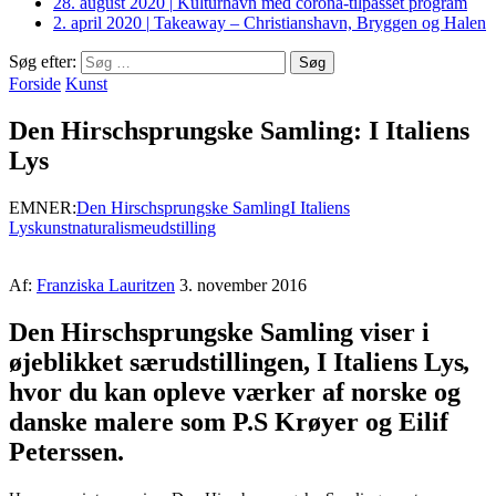
28. august 2020
|
Kulturhavn med corona-tilpasset program
2. april 2020
|
Takeaway – Christianshavn, Bryggen og Halen
Søg efter:
Forside
Kunst
Den Hirschsprungske Samling: I Italiens
Lys
EMNER:
Den Hirschsprungske Samling
I Italiens
Lys
kunst
naturalisme
udstilling
Af:
Franziska Lauritzen
3. november 2016
Den Hirschsprungske Samling viser i
øjeblikket særudstillingen, I Italiens Lys
,
hvor du kan opleve værker af norske og
danske malere som P.S Krøyer og Eilif
Peterssen.