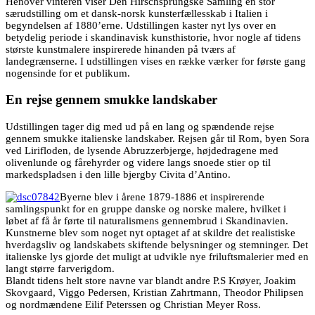
Henover vinteren viser Den Hirschsprungske Samling en stor
særudstilling om et dansk-norsk kunsterfællesskab i Italien i
begyndelsen af 1880’erne. Udstillingen kaster nyt lys over en
betydelig periode i skandinavisk kunsthistorie, hvor nogle af tidens
største kunstmalere inspirerede hinanden på tværs af
landegrænserne. I udstillingen vises en række værker for første gang
nogensinde for et publikum.
En rejse gennem smukke landskaber
Udstillingen tager dig med ud på en lang og spændende rejse
gennem smukke italienske landskaber. Rejsen går til Rom, byen Sora
ved Lirifloden, de lysende Abruzzerbjerge, højdedragene med
olivenlunde og fårehyrder og videre langs snoede stier op til
markedspladsen i den lille bjergby Civita d’Antino.
Byerne blev i årene 1879-1886 et inspirerende
samlingspunkt for en gruppe danske og norske malere, hvilket i
løbet af få år førte til naturalismens gennembrud i Skandinavien.
Kunstnerne blev som noget nyt optaget af at skildre det realistiske
hverdagsliv og landskabets skiftende belysninger og stemninger. Det
italienske lys gjorde det muligt at udvikle nye friluftsmalerier med en
langt større farverigdom.
Blandt tidens helt store navne var blandt andre P.S Krøyer, Joakim
Skovgaard, Viggo Pedersen, Kristian Zahrtmann, Theodor Philipsen
og nordmændene Eilif Peterssen og Christian Meyer Ross.