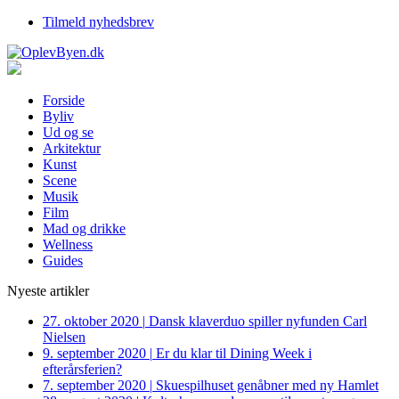
Tilmeld nyhedsbrev
Forside
Byliv
Ud og se
Arkitektur
Kunst
Scene
Musik
Film
Mad og drikke
Wellness
Guides
Nyeste artikler
27. oktober 2020
|
Dansk klaverduo spiller nyfunden Carl
Nielsen
9. september 2020
|
Er du klar til Dining Week i
efterårsferien?
7. september 2020
|
Skuespilhuset genåbner med ny Hamlet