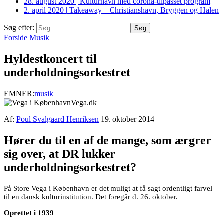
28. august 2020
|
Kulturhavn med corona-tilpasset program
2. april 2020
|
Takeaway – Christianshavn, Bryggen og Halen
Søg efter:
Forside
Musik
Hyldestkoncert til
underholdningsorkestret
EMNER:
musik
Vega.dk
Af:
Poul Svalgaard Henriksen
19. oktober 2014
Hører du til en af de mange, som ærgrer
sig over, at DR lukker
underholdningsorkestret?
På Store Vega i København er det muligt at få sagt ordentligt farvel
til en dansk kulturinstitution. Det foregår d. 26. oktober.
Oprettet i 1939