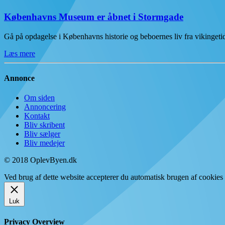
Københavns Museum er åbnet i Stormgade
Gå på opdagelse i Københavns historie og beboernes liv fra vikinge
Læs mere
Annonce
Om siden
Annoncering
Kontakt
Bliv skribent
Bliv sælger
Bliv medejer
© 2018 OplevByen.dk
Ved brug af dette website accepterer du automatisk brugen af cookies t
Luk
Privacy Overview