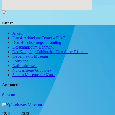
Kunst
Arken
Dansk Arkitektur Center – DAC
Den Hirschsprungske samling
Designmuseum Danmark
Det Kongelige Bibliotek – Den Sorte Diamant
Københavns Museum
Louisiana
Nationalmuseet
Ny Carlsberg Glyptotek
Statens Museum for Kunst
Annonce
Spot on
12. februar 2020