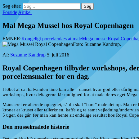
Søg efter:
Forside
Artikel
Mal Mega Mussel hos Royal Copenhagen
EMNER:
Kongeligt porcelæn
læs at male
Mega mussel
Royal Copenha
Foto: Suzanne Kandrup.
Af:
Suzanne Kandrup
5. juli 2016
Royal Copenhagen tilbyder workshops, der
porcelænsmaler for en dag.
I løbet af ca. halvanden time kan alle – uanset hvor god eller dårlig
workshops, hvor deltagerne får mulighed for at male deres eget Mega M
Mønsteret er allerede optegnet, så du skal ”bare” male det op. Man er
kroner er kruset eller tallerknen, kaffe og te samt vejledning/undervis
5 uger, der går, før man kan hente sit endelige resultat hos Royal Cop
Den musselmalede historie
Det smukke blå porcelæn stammer oprindeligt fra Kina, men blev i 170