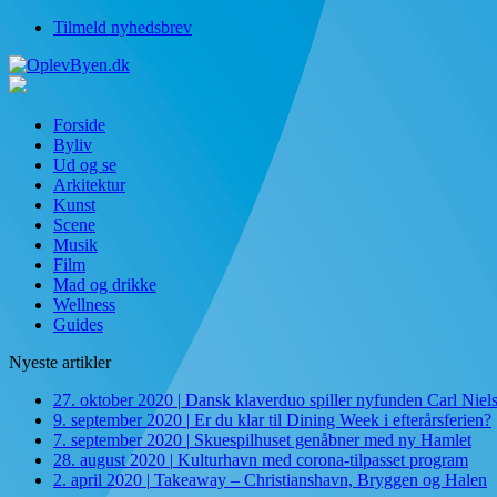
Tilmeld nyhedsbrev
Forside
Byliv
Ud og se
Arkitektur
Kunst
Scene
Musik
Film
Mad og drikke
Wellness
Guides
Nyeste artikler
27. oktober 2020
|
Dansk klaverduo spiller nyfunden Carl Niel
9. september 2020
|
Er du klar til Dining Week i efterårsferien?
7. september 2020
|
Skuespilhuset genåbner med ny Hamlet
28. august 2020
|
Kulturhavn med corona-tilpasset program
2. april 2020
|
Takeaway – Christianshavn, Bryggen og Halen