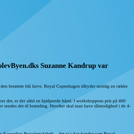
 OplevByen.dks Suzanne Kandrup var
n i den berømte blå farve. Royal Copenhagen tilbyder nemlig en række
ber det, er der altid en hjælpende hånd. I workshoppens pris på 400
ter sendes det til brænding. Herefter skal man have tålmodighed i de 4-
en Kongelige Porcelænsfabrik – det vi i dag kender som Royal