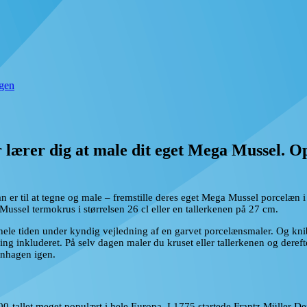
gen
 lærer dig at male dit eget Mega Mussel.
 man er til at tegne og male – fremstille deres eget Mega Mussel porcelæ
ussel termokrus i størrelsen 26 cl eller en tallerkenen på 27 cm.
 hele tiden under kyndig vejledning af en garvet porcelænsmaler. Og kni
ning inkluderet. På selv dagen maler du kruset eller tallerkenen og deref
enhagen igen.
0-tallet meget populært i hele Europa. I 1775 startede Frantz Müller D