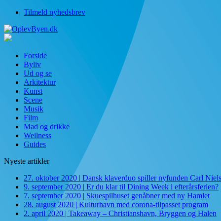
Tilmeld nyhedsbrev
Forside
Byliv
Ud og se
Arkitektur
Kunst
Scene
Musik
Film
Mad og drikke
Wellness
Guides
Nyeste artikler
27. oktober 2020
|
Dansk klaverduo spiller nyfunden Carl Niel
9. september 2020
|
Er du klar til Dining Week i efterårsferien?
7. september 2020
|
Skuespilhuset genåbner med ny Hamlet
28. august 2020
|
Kulturhavn med corona-tilpasset program
2. april 2020
|
Takeaway – Christianshavn, Bryggen og Halen