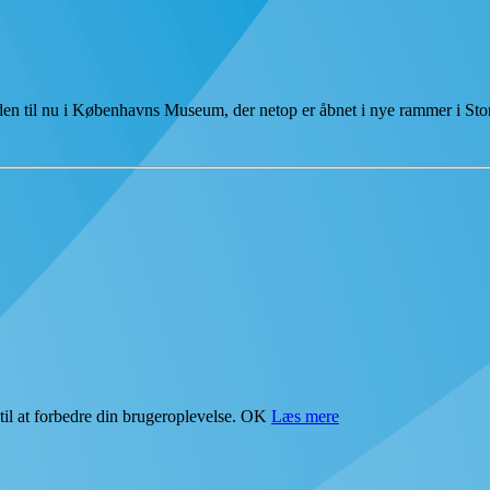
tiden til nu i Københavns Museum, der netop er åbnet i nye rammer i S
il at forbedre din brugeroplevelse.
OK
Læs mere