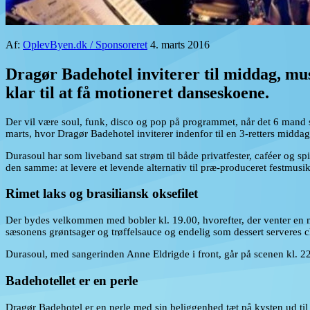
Af:
OplevByen.dk / Sponsoreret
4. marts 2016
Dragør Badehotel inviterer til middag, musi
klar til at få motioneret danseskoene.
Der vil være soul, funk, disco og pop på programmet, når det 6 mand 
marts, hvor Dragør Badehotel inviterer indenfor til en 3-retters middag
Durasoul har som liveband sat strøm til både privatfester, caféer og sp
den samme: at levere et levende alternativ til præ-produceret festmus
Rimet laks og brasiliansk oksefilet
Der bydes velkommen med bobler kl. 19.00, hvorefter, der venter en me
sæsonens grøntsager og trøffelsauce og endelig som dessert serveres
Durasoul, med sangerinden Anne Eldrigde i front, går på scenen kl. 2
Badehotellet er en perle
Dragør Badehotel er en perle med sin beliggenhed tæt på kysten ud til