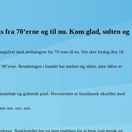
s fra 70’erne og til nu. Kom glad, sulten og
segulvet med ørehængere fra 70’erne til nu. Det sker fredag den 18.
 af 90’erne. Besætningen i bandet har ændret sig siden, men idéen er
 tranebær og gulerods puré. Hovedretten er brasiliansk oksefilet med
er osv. osv. osv.
nhavn. Badehotellet har en lang tradition for at huse god musik og