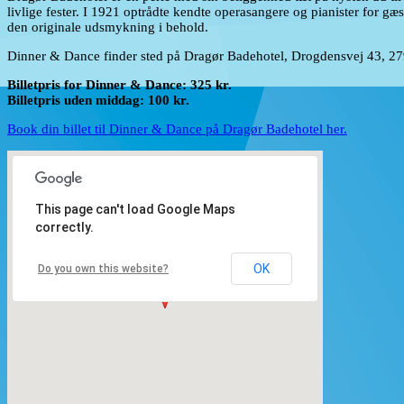
livlige fester. I 1921 optrådte kendte operasangere og pianister for
den originale udsmykning i behold.
Dinner & Dance finder sted på Dragør Badehotel, Drogdensvej 43, 279
Billetpris for Dinner & Dance: 325 kr.
Billetpris uden middag: 100 kr.
Book din billet til Dinner & Dance på Dragør Badehotel her.
This page can't load Google Maps
correctly.
OK
Do you own this website?