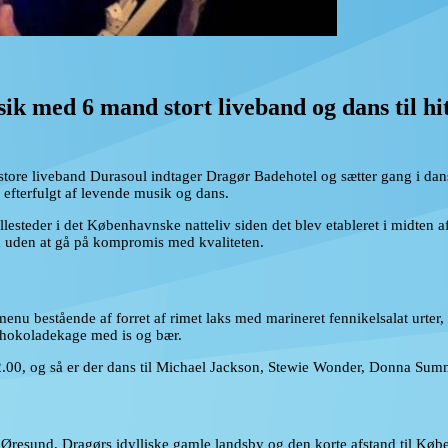
k med 6 mand stort liveband og dans til hit
store liveband Durasoul indtager Dragør Badehotel og sætter gang i dan
 efterfulgt af levende musik og dans.
illesteder i det Københavnske natteliv siden det blev etableret i midten
ik uden at gå på kompromis med kvaliteten.
nu bestående af forret af rimet laks med marineret fennikelsalat urter,
 chokoladekage med is og bær.
2.00, og så er der dans til Michael Jackson, Stewie Wonder, Donna Summ
 Øresund, Dragørs idylliske gamle landsby og den korte afstand til Købe