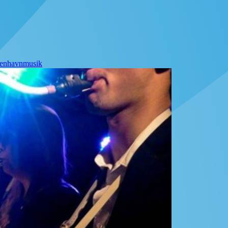
enhavn
musik