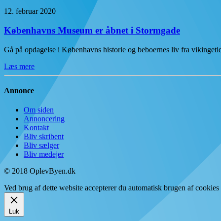
12. februar 2020
Københavns Museum er åbnet i Stormgade
Gå på opdagelse i Københavns historie og beboernes liv fra vikinge
Læs mere
Annonce
Om siden
Annoncering
Kontakt
Bliv skribent
Bliv sælger
Bliv medejer
© 2018 OplevByen.dk
Ved brug af dette website accepterer du automatisk brugen af cookies t
Luk