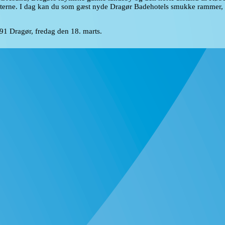
 gæsterne. I dag kan du som gæst nyde Dragør Badehotels smukke rammer,
1 Dragør, fredag den 18. marts.