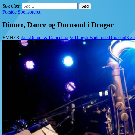
Søg efter:
Forside
Sponsoreret
Dinner, Dance og Durasoul i Dragør
EMNER:
dans
Dinner & Dance
Dragør
Dragør Badehotel
Durasoul
Køb