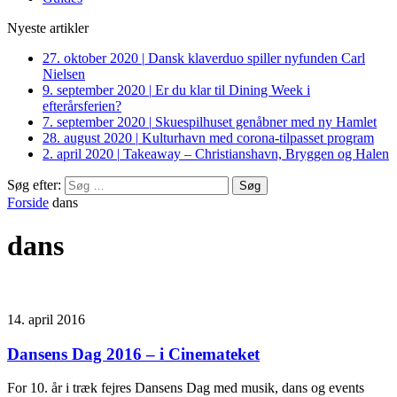
Nyeste artikler
27. oktober 2020
|
Dansk klaverduo spiller nyfunden Carl
Nielsen
9. september 2020
|
Er du klar til Dining Week i
efterårsferien?
7. september 2020
|
Skuespilhuset genåbner med ny Hamlet
28. august 2020
|
Kulturhavn med corona-tilpasset program
2. april 2020
|
Takeaway – Christianshavn, Bryggen og Halen
Søg efter:
Forside
dans
dans
14. april 2016
Dansens Dag 2016 – i Cinemateket
For 10. år i træk fejres Dansens Dag med musik, dans og events