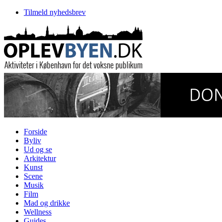
Tilmeld nyhedsbrev
Forside
Byliv
Ud og se
Arkitektur
Kunst
Scene
Musik
Film
Mad og drikke
Wellness
Guides