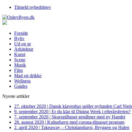
Tilmeld nyhedsbrev
Forside
Byliv
Ud og se
Arkitektur
Kunst
Scene
Musik
Film
Mad og drikke
Wellness
Guides
Nyeste artikler
27. oktober 2020
|
Dansk klaverduo spiller nyfunden Carl Niel
9. september 2020
|
Er du klar til Dining Week i efterårsferien?
7. september 2020
|
Skuespilhuset genåbner med ny Hamlet
28. august 2020
|
Kulturhavn med corona-tilpasset program
2. april 2020
|
Takeaway – Christianshavn, Bryggen og Halen