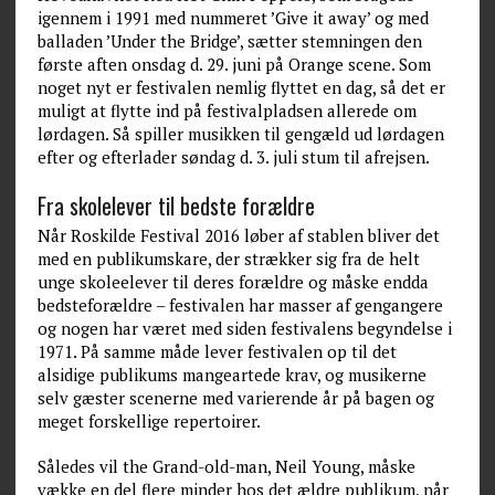
igennem i 1991 med nummeret ’Give it away’ og med
balladen ’Under the Bridge’, sætter stemningen den
første aften onsdag d. 29. juni på Orange scene. Som
noget nyt er festivalen nemlig flyttet en dag, så det er
muligt at flytte ind på festivalpladsen allerede om
lørdagen. Så spiller musikken til gengæld ud lørdagen
efter og efterlader søndag d. 3. juli stum til afrejsen.
Fra skolelever til bedste forældre
Når Roskilde Festival 2016 løber af stablen bliver det
med en publikumskare, der strækker sig fra de helt
unge skoleelever til deres forældre og måske endda
bedsteforældre – festivalen har masser af gengangere
og nogen har været med siden festivalens begyndelse i
1971. På samme måde lever festivalen op til det
alsidige publikums mangeartede krav, og musikerne
selv gæster scenerne med varierende år på bagen og
meget forskellige repertoirer.
Således vil the Grand-old-man, Neil Young, måske
vække en del flere minder hos det ældre publikum, når