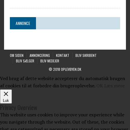
ANNONCE
OM SIDEN
ANNONCERING
KONTAKT
BLIV SKRIBENT
BLIV SÆLGER
BLIV MEDEJER
© 2018 OPLEVBYEN.DK
Ved brug af dette website accepterer du automatisk brugen
af cookies til at forbedre din brugeroplevelse.
OK
Læs mere
Luk
Privacy Overview
This website uses cookies to improve your experience while
you navigate through the website. Out of these, the cookies
that are categorized as necessary are stored on your browser