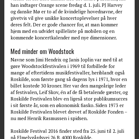
han indtager Orange scene fredag d. 1. juli. PJ Harvey
og danske Mø er to af de kvindelige hovednavne, der
givetvis vil give unikke koncertoplevelser på hver
deres felt. Der er gode chancer for, at man kommer
hjem med en udvidet spilleliste på mobilen og en
kommende koncertkalender med nye dimensioner.
Med minder om Woodstock
Navne som Jimi Hendrix og Janis Joplin var med til at
gøre Woodstockfestivalen i 1969 til forbillede for
mange af eftertidens musikfestivaller, heriblandt også
Roskilde, som første gang så dagens lys i 1971, hvor en
billet kostede 30 kroner. Her var den mangeårige leder
af festivalen, Leif Skov, én af de få betalende gæster, og
Roskilde Festivalen blev en ligeså stor publikumsucces
i sit første år, som en økonomisk fiasko. Siden 1973 er
Roskilde Festivalen blevet drevet af Roskilde Fonden –
nu med Henrik Rasmussen i spidsen.
Roskilde Festival 2016 finder sted fra 25. juni til 2. juli
på Elmelygårdsvej 26 B, 4000 Roskilde.