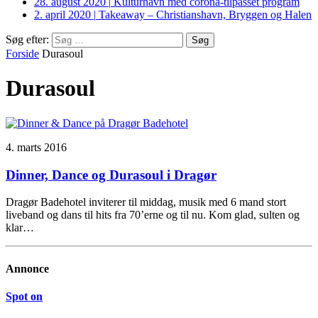
28. august 2020
|
Kulturhavn med corona-tilpasset program
2. april 2020
|
Takeaway – Christianshavn, Bryggen og Halen
Søg efter:
Forside
Durasoul
Durasoul
4. marts 2016
Dinner, Dance og Durasoul i Dragør
Dragør Badehotel inviterer til middag, musik med 6 mand stort
liveband og dans til hits fra 70’erne og til nu. Kom glad, sulten og
klar…
Annonce
Spot on