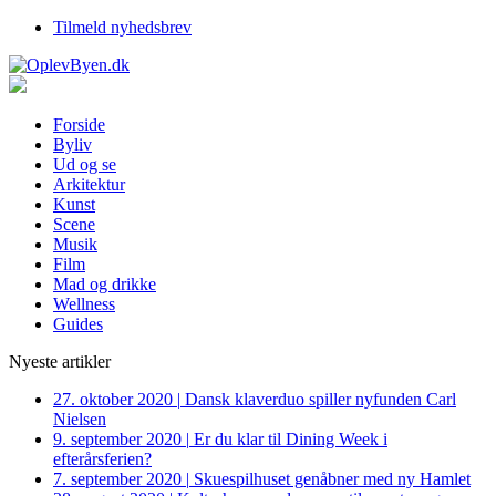
Tilmeld nyhedsbrev
Forside
Byliv
Ud og se
Arkitektur
Kunst
Scene
Musik
Film
Mad og drikke
Wellness
Guides
Nyeste artikler
27. oktober 2020
|
Dansk klaverduo spiller nyfunden Carl
Nielsen
9. september 2020
|
Er du klar til Dining Week i
efterårsferien?
7. september 2020
|
Skuespilhuset genåbner med ny Hamlet