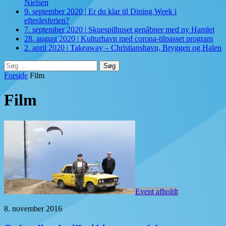
Nielsen
9. september 2020
|
Er du klar til Dining Week i
efterårsferien?
7. september 2020
|
Skuespilhuset genåbner med ny Hamlet
28. august 2020
|
Kulturhavn med corona-tilpasset program
2. april 2020
|
Takeaway – Christianshavn, Bryggen og Halen
Søg
efter:
Forside
Film
Film
Event afholdt
8. november 2016