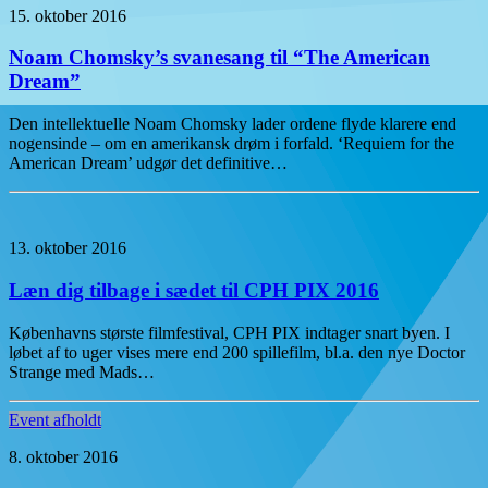
15. oktober 2016
Noam Chomsky’s svanesang til “The American
Dream”
Den intellektuelle Noam Chomsky lader ordene flyde klarere end
nogensinde – om en amerikansk drøm i forfald. ‘Requiem for the
American Dream’ udgør det definitive…
13. oktober 2016
Læn dig tilbage i sædet til CPH PIX 2016
Københavns største filmfestival, CPH PIX indtager snart byen. I
løbet af to uger vises mere end 200 spillefilm, bl.a. den nye Doctor
Strange med Mads…
Event afholdt
8. oktober 2016