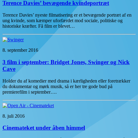
Terence Davies’ bevægende kvindeportræt
Terence Davies’ nyeste filmatisering er et bevægende portræt af en
ung kvinde, som kæmper uforfærdet mod sociale, politiske og
historiske kræfter. Få film er blevet…
8. september 2016
3 film i september: Bridget Jones, Swinger og Nick
Cave
Holder du af komedier med drama i kærligheden eller foretrækker
du dokumentar og mørk musik, så er her tre gode bud på
premierefilm i september….
8. juli 2016
Cinemateket under åben himmel