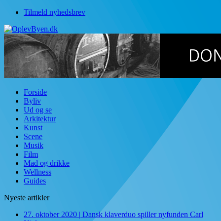
Tilmeld nyhedsbrev
Forside
Byliv
Ud og se
Arkitektur
Kunst
Scene
Musik
Film
Mad og drikke
Wellness
Guides
Nyeste artikler
27. oktober 2020
|
Dansk klaverduo spiller nyfunden Carl